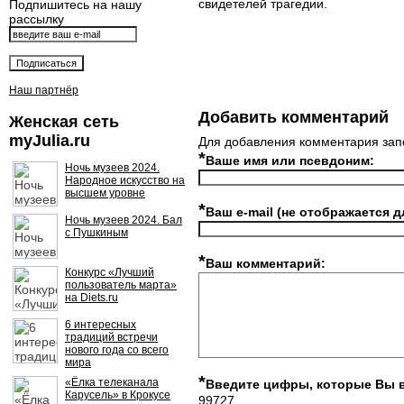
свидетелей трагедии.
Подпишитесь на нашу
рассылку
Наш партнёр
Добавить комментарий
Женская сеть
myJulia.ru
Для добавления комментария зап
*
Ваше имя или псевдоним:
Ночь музеев 2024.
Народное искусство на
высшем уровне
*
Ваш e-mail (не отображается д
Ночь музеев 2024. Бал
с Пушкиным
*
Ваш комментарий:
Конкурс «Лучший
пользователь марта»
на Diets.ru
6 интересных
традиций встречи
нового года со всего
мира
*
«Ёлка телеканала
Введите цифры, которые Вы 
Карусель» в Крокусе
99727