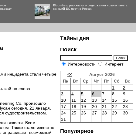
вное
Bloomberg рассказал о содержании нового пакета
Яндекса»
санкций ЕС против России
Тайны дня
а
Поиск
Интерновости
Интернет
ми инцидента стали четыре
<<
Август 2026
Пн
Вт
Ср
Чт
Пт
Сб
Вс
1
2
ылкой на слова
3
4
5
6
7
8
9
10
11
12
13
14
15
16
ineering Co, произошло
17
18
19
20
21
22
23
усан сегодня, 21 января,
ся судостроительством.
24
25
26
27
28
29
30
31
ени тяжести. Всем
лом. Также стало известно
Популярное
же опрашивают возможный