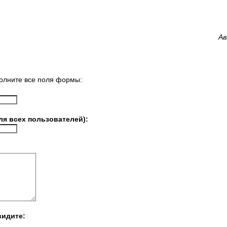
Ав
олните все поля формы:
ля всех пользователей):
видите: