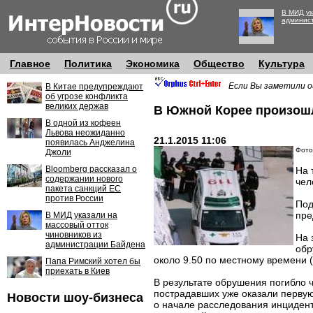
В МИД ук
админис
Главное
Политика
Экономика
Общество
Культура
Если Вы заметили о
В Китае предупреждают
об угрозе конфликта
великих держав
В Южной Корее произошл
В одной из кофеен
Львова неожиданно
21.1.2015 11:06
появилась Анджелина
Фото
Джоли
Bloomberg рассказал о
На 
содержании нового
чел
пакета санкций ЕС
против России
Под
пре
В МИД указали на
массовый отток
чиновников из
На 
администрации Байдена
обр
около 9.50 по местному времени (
Папа Римский хотел бы
приехать в Киев
В результате обрушения погибло 
пострадавших уже оказали перву
Новости шоу-бизнеса
о начале расследования инциден