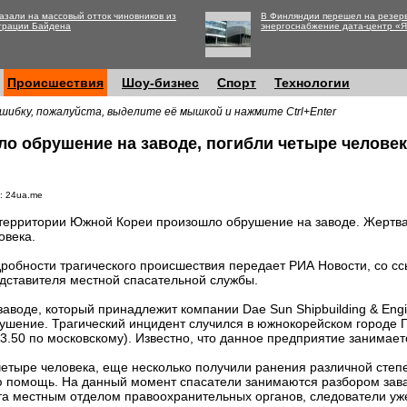
азали на массовый отток чиновников из
В Финляндии перешел на резер
трации Байдена
энергоснабжение дата-центр «
Происшествия
Шоу-бизнес
Спорт
Технологии
шибку, пожалуйста, выделите её мышкой и нажмите Ctrl+Enter
о обрушение на заводе, погибли четыре человек
: 24ua.me
территории Южной Кореи произошло обрушение на заводе. Жертва
овека.
робности трагического происшествия передает РИА Новости, со сс
дставителя местной спасательной службы.
заводе, который принадлежит компании Dae Sun Shipbuilding & Eng
ушение. Трагический инцидент случился в южнокорейском городе П
3.50 по московскому). Известно, что данное предприятие занимает
четыре человека, еще несколько получили ранения различной степ
ю помощь. На данный момент спасатели занимаются разбором зава
та местным отделом правоохранительных органов, следователи у