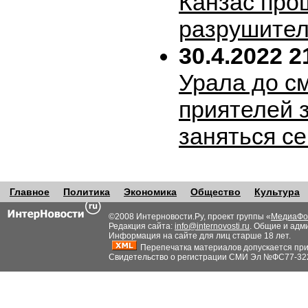
Канзас про
разрушител
30.4.2022 2
Урала до с
приятелей 
заняться с
Главное
Политика
Экономика
Общество
Культура
©2008 Интерновости.Ру, проект группы «
МедиаФо
Редакция сайта:
info@internovosti.ru
. Общие и адм
Информация на сайте для лиц старше 18 лет.
Перепечатка материалов допускается при н
Свидетельство о регистрации СМИ Эл №ФС77-32