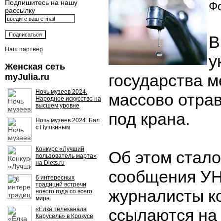
Подпишитесь на нашу
Фо
рассылку
В
Наш партнёр
у
Женская сеть
государства 
myJulia.ru
Ночь музеев 2024.
массово отрав
Народное искусство на
высшем уровне
под крана.
Ночь музеев 2024. Бал
с Пушкиным
Конкурс «Лучший
Об этом стало
пользователь марта»
на Diets.ru
сообщения У
6 интересных
традиций встречи
журналисты к
нового года со всего
мира
«Ёлка телеканала
ссылаются на
Карусель» в Крокусе