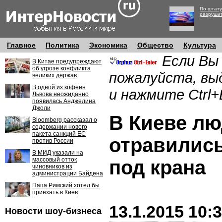
По штату
разруши
Главное
Политика
Экономика
Общество
Культура
Если Вы
В Китае предупреждают
об угрозе конфликта
пожалуйста, вы
великих держав
В одной из кофеен
и нажмите Ctrl+
Львова неожиданно
появилась Анджелина
Джоли
В Киеве л
Bloomberg рассказал о
содержании нового
пакета санкций ЕС
отравились
против России
В МИД указали на
массовый отток
под крана
чиновников из
администрации Байдена
Папа Римский хотел бы
приехать в Киев
13.1.2015 10:
Новости шоу-бизнеса