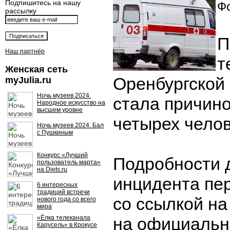
Подпишитесь на нашу
Фо
рассылку
П
Наш партнёр
т
Женская сеть
Оренбургской
myJulia.ru
Ночь музеев 2024.
стала причин
Народное искусство на
высшем уровне
четырех челов
Ночь музеев 2024. Бал
с Пушкиным
Конкурс «Лучший
Подробности 
пользователь марта»
на Diets.ru
инцидента пе
6 интересных
традиций встречи
со ссылкой н
нового года со всего
мира
«Ёлка телеканала
на официальн
Карусель» в Крокусе