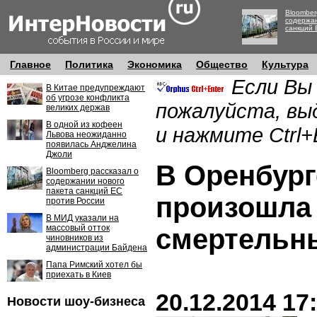
Bloomber
содержан
санкций 
Главное
Политика
Экономика
Общество
Культура
Если Вы
В Китае предупреждают
об угрозе конфликта
пожалуйста, вы
великих держав
В одной из кофеен
и нажмите Ctrl+
Львова неожиданно
появилась Анджелина
Джоли
В Оренбург
Bloomberg рассказал о
содержании нового
пакета санкций ЕС
произошла 
против России
В МИД указали на
массовый отток
смертельн
чиновников из
администрации Байдена
Папа Римский хотел бы
приехать в Киев
20.12.2014 17
Новости шоу-бизнеса