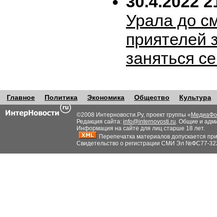
30.4.2022 2
Урала до с
приятелей 
заняться с
Главное
Политика
Экономика
Общество
Культура
©2008 Интерновости.Ру, проект группы «
МедиаФо
Редакция сайта:
info@internovosti.ru
. Общие и адм
Информация на сайте для лиц старше 18 лет.
Перепечатка материалов допускается при н
Свидетельство о регистрации СМИ Эл №ФС77-32