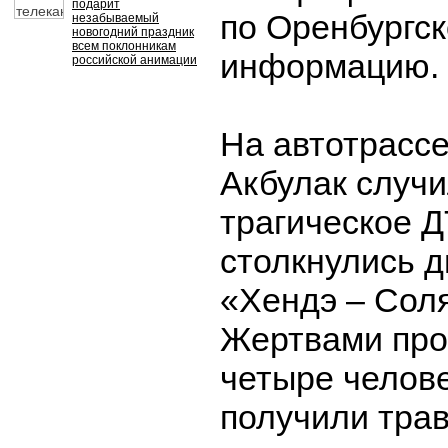
подарит
по Оренбургск
незабываемый
новогодний праздник
всем поклонникам
информацию.
российской анимации
На автотрассе
Акбулак случ
трагическое Д
столкнулись 
«Хендэ – Сол
Жертвами про
четыре челов
получили тра