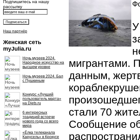
Подпишитесь на нашу
Фо
рассылку
У
Наш партнёр
з
Женская сеть
н
myJulia.ru
Ночь музеев 2024.
мигрантами. 
Народное искусство на
высшем уровне
данным, жерт
Ночь музеев 2024. Бал
с Пушкиным
кораблекруше
Конкурс «Лучший
произошедшег
пользователь марта»
на Diets.ru
стали 70 жит
6 интересных
традиций встречи
Сообщение об
нового года со всего
мира
«Ёлка телеканала
распространи
Карусель» в Крокусе