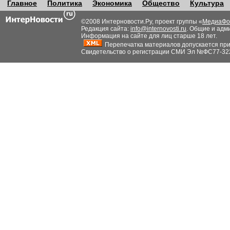
Главное
Политика
Экономика
Общество
Культура
©2008 Интерновости.Ру, проект группы «
МедиаФо
Редакция сайта:
info@internovosti.ru
. Общие и адм
Информация на сайте для лиц старше 18 лет.
Перепечатка материалов допускается при н
Свидетельство о регистрации СМИ Эл №ФС77-32