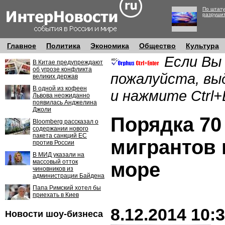
По штату
разруши
Главное
Политика
Экономика
Общество
Культура
Если Вы
В Китае предупреждают
об угрозе конфликта
пожалуйста, вы
великих держав
В одной из кофеен
и нажмите Ctrl+
Львова неожиданно
появилась Анджелина
Джоли
Порядка 70
Bloomberg рассказал о
содержании нового
пакета санкций ЕС
мигрантов 
против России
В МИД указали на
массовый отток
море
чиновников из
администрации Байдена
Папа Римский хотел бы
приехать в Киев
8.12.2014 10:
Новости шоу-бизнеса