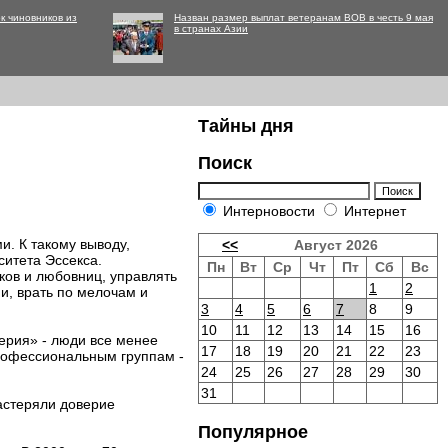
к чиновников из
Назван размер выплат ветеранам ВОВ в честь 9 мая
в странах Азии
Тайны дня
Поиск
Интерновости
Интернет
и. К такому выводу,
<<
Август 2026
ситета Эссекса.
Пн
Вт
Ср
Чт
Пт
Сб
Вс
ков и любовниц, управлять
1
2
и, врать по мелочам и
3
4
5
6
7
8
9
10
11
12
13
14
15
16
верия» - люди все менее
17
18
19
20
21
22
23
профессиональным группам -
24
25
26
27
28
29
30
31
астеряли доверие
Популярное