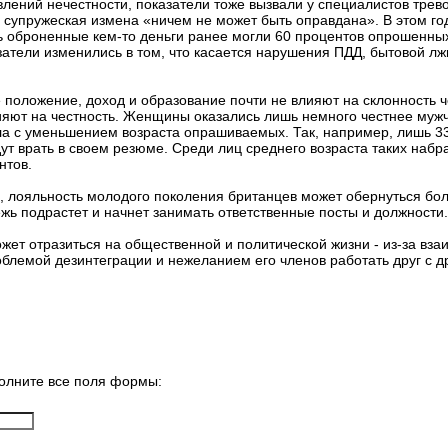
влений нечестности, показатели тоже вызвали у специалистов тревог
 супружеская измена «ничем не может быть оправдана». В этом го
ь оброненные кем-то деньги ранее могли 60 процентов опрошенных,
затели изменились в том, что касается нарушения ПДД, бытовой лж
 положение, доход и образование почти не влияют на склонность ч
яют на честность. Женщины оказались лишь немного честнее мужч
а с уменьшением возраста опрашиваемых. Так, например, лишь 3
удут врать в своем резюме. Среди лиц среднего возраста таких набр
нтов.
, лояльность молодого поколения британцев может обернуться б
ь подрастет и начнет занимать ответственные посты и должности.
ожет отразиться на общественной и политической жизни - из-за вз
облемой дезинтеграции и нежеланием его членов работать друг с д
олните все поля формы: