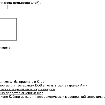
ля всех пользователей):
видите:
ий хотел бы приехать в Киев
ер выплат ветеранам ВОВ в честь 9 мая в странах Азии
Пекина закрыли из-за коронавируса
ША пролетел огненный шар
айоне Кубани из-за антитеррористических мероприятий запретили 