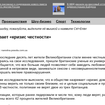
g рассказал о содержании нового пакета
В МИД указали на массовый отто
ЕС против России
администрации Байдена
Происшествия
Шоу-бизнес
Спорт
Технологии
шибку, пожалуйста, выделите её мышкой и нажмите Ctrl+Enter
ает «кризис честности»
: narodna.pravda.com.ua
последние десять лет жители Великобритании стали менее честным
раясь на свои исследования, пришли британские ученые из универ
бщается, что все больше людей позволяют себе заводить любовни
иной в нетрезвом виде, заниматься сексом с несовершеннолетним
ершать мелкие правонарушения.
же исследователи выяснили, что в обществе назревает «кризис до
онны верить не только своим близким, но и целым социальным и 
 частности, политикам не верят двое из трех британцев.
зации, которые ранее лидировали в числе тех, кому люди верят, р
дены всего 42 процента жителей Великобритании.