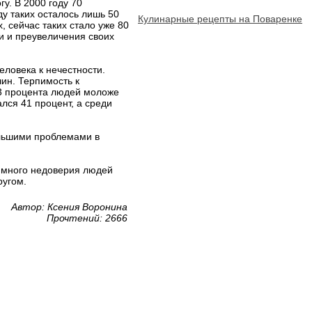
у. В 2000 году 70
ду таких осталось лишь 50
Кулинарные рецепты на Поваренке
 сейчас таких стало уже 80
и и преувеличения своих
еловека к нечестности.
ин. Терпимость к
3 процента людей моложе
ался 41 процент, а среди
ольшими проблемами в
аимного недоверия людей
ругом.
Автор: Ксения Воронина
Прочтений: 2666