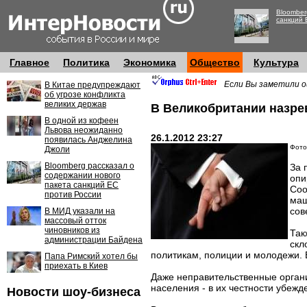
Bloomber
санкций 
Главное
Политика
Экономика
Общество
Культура
Если Вы заметили о
В Китае предупреждают
об угрозе конфликта
великих держав
В Великобритании назрев
В одной из кофеен
Львова неожиданно
26.1.2012 23:27
появилась Анджелина
Фото
Джоли
Bloomberg рассказал о
За 
содержании нового
опи
пакета санкций ЕС
Соо
против России
маш
сов
В МИД указали на
массовый отток
чиновников из
Так
администрации Байдена
скл
политикам, полиции и молодежи. В
Папа Римский хотел бы
приехать в Киев
Даже неправительственные органи
населения - в их честности убеж
Новости шоу-бизнеса