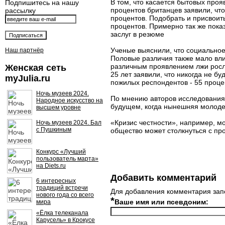
В том, что касается бытовых проя
Подпишитесь на нашу
процентов британцев заявили, что
рассылку
процентов. Подобрать и присвоит
процентов. Примерно так же пока
заслуг в резюме
Ученые выяснили, что социальное
Наш партнёр
Половые различия также мало вли
различным проявлением лжи росл
Женская сеть
25 лет заявили, что никогда не б
myJulia.ru
пожилых респондентов - 55 проце
Ночь музеев 2024.
По мнению авторов исследования
Народное искусство на
будущем, когда нынешняя молодеж
высшем уровне
«Кризис честности», например, м
Ночь музеев 2024. Бал
с Пушкиным
общество может столкнуться с пр
Конкурс «Лучший
пользователь марта»
на Diets.ru
Добавить комментарий
6 интересных
традиций встречи
Для добавления комментария зап
нового года со всего
*
Ваше имя или псевдоним:
мира
«Ёлка телеканала
Карусель» в Крокусе