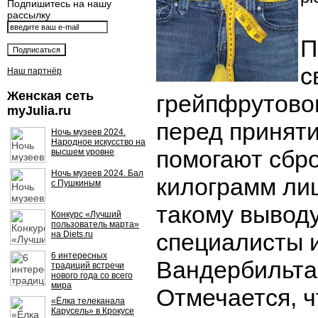
Подпишитесь на нашу
рассылку
П
с
Наш партнёр
Женская сеть
грейпфрутовог
myJulia.ru
перед принят
Ночь музеев 2024.
Народное искусство на
помогают сбро
высшем уровне
Ночь музеев 2024. Бал
килограмм лиш
с Пушкиным
такому вывод
Конкурс «Лучший
пользователь марта»
специалисты 
на Diets.ru
6 интересных
Вандербильта
традиций встречи
нового года со всего
мира
Отмечается, ч
«Ёлка телеканала
Карусель» в Крокусе