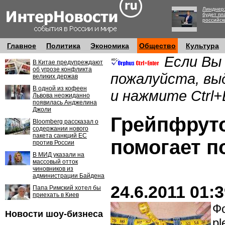
Линднер:
будет пл
российск
Главное
Политика
Экономика
Общество
Культура
Если Вы
В Китае предупреждают
об угрозе конфликта
пожалуйста, вы
великих держав
В одной из кофеен
и нажмите Ctrl+
Львова неожиданно
появилась Анджелина
Джоли
Грейпфрут
Bloomberg рассказал о
содержании нового
пакета санкций ЕС
помогает п
против России
В МИД указали на
массовый отток
чиновников из
администрации Байдена
24.6.2011 01:
Папа Римский хотел бы
приехать в Киев
Фо
Новости шоу-бизнеса
pl