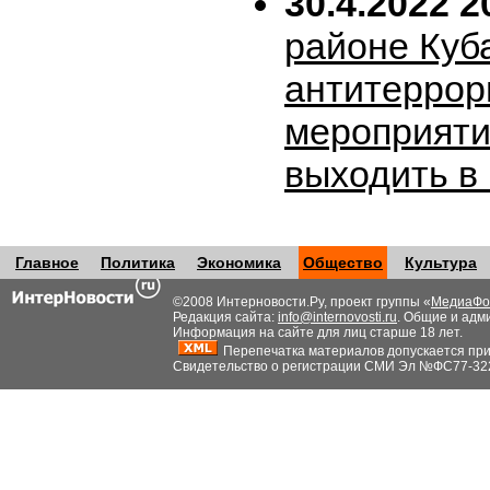
30.4.2022 2
районе Куб
антитеррор
мероприяти
выходить в
Главное
Политика
Экономика
Общество
Культура
©2008 Интерновости.Ру, проект группы «
МедиаФо
Редакция сайта:
info@internovosti.ru
. Общие и адм
Информация на сайте для лиц старше 18 лет.
Перепечатка материалов допускается при н
Свидетельство о регистрации СМИ Эл №ФС77-32