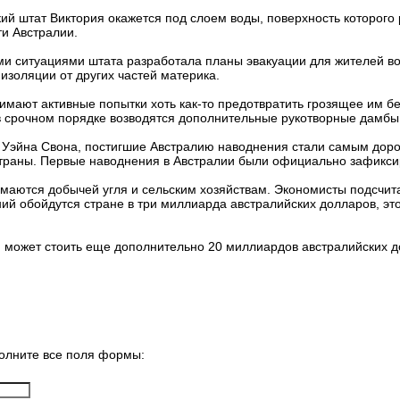
ий штат Виктория окажется под слоем воды, поверхность которого 
и Австралии.
и ситуациями штата разработала планы эвакуации для жителей во
 изоляции от других частей материка.
мают активные попытки хоть как-то предотвратить грозящее им бе
в срочном порядке возводятся дополнительные рукотворные дамбы
 Уэйна Свона, постигшие Австралию наводнения стали самым дор
страны. Первые наводнения в Австралии были официально зафикси
маются добычей угля и сельским хозяйствам. Экономисты подсчита
ний обойдутся стране в три миллиарда австралийских долларов, э
 может стоить еще дополнительно 20 миллиардов австралийских д
олните все поля формы: