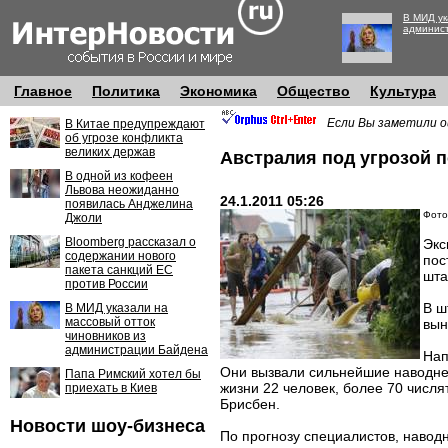
В МИД ук
админис
Главное
Политика
Экономика
Общество
Культура
Если Вы заметили о
В Китае предупреждают
об угрозе конфликта
великих держав
Австралия под угрозой 
В одной из кофеен
Львова неожиданно
24.1.2011 05:26
появилась Анджелина
Фото:
Джоли
Bloomberg рассказал о
Экс
содержании нового
пос
пакета санкций ЕС
шта
против России
В ш
В МИД указали на
массовый отток
вын
чиновников из
администрации Байдена
Нап
Они вызвали сильнейшие наводнен
Папа Римский хотел бы
жизни 22 человек, более 70 числя
приехать в Киев
Брисбен.
Новости шоу-бизнеса
По прогнозу специалистов, навод