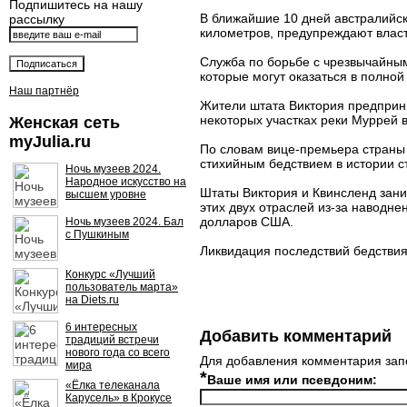
Подпишитесь на нашу
В ближайшие 10 дней австралийск
рассылку
километров, предупреждают власт
Служба по борьбе с чрезвычайным
которые могут оказаться в полной
Наш партнёр
Жители штата Виктория предприни
некоторых участках реки Муррей 
Женская сеть
myJulia.ru
По словам вице-премьера страны
стихийным бедствием в истории 
Ночь музеев 2024.
Народное искусство на
Штаты Виктория и Квинсленд зани
высшем уровне
этих двух отраслей из-за наводне
долларов США.
Ночь музеев 2024. Бал
с Пушкиным
Ликвидация последствий бедствия
Конкурс «Лучший
пользователь марта»
на Diets.ru
6 интересных
Добавить комментарий
традиций встречи
нового года со всего
Для добавления комментария зап
мира
*
Ваше имя или псевдоним:
«Ёлка телеканала
Карусель» в Крокусе