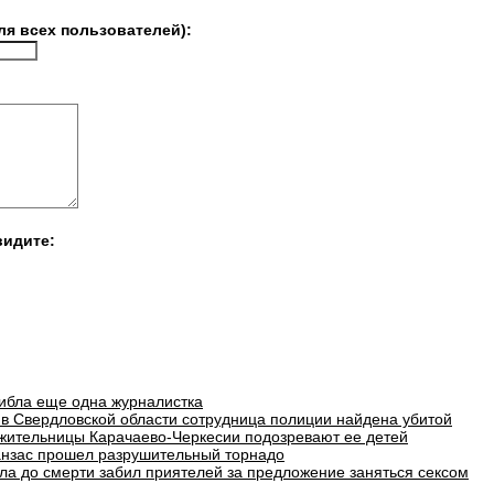
ля всех пользователей):
видите:
гибла еще одна журналистка
в Свердловской области сотрудница полиции найдена убитой
 жительницы Карачаево-Черкесии подозревают ее детей
анзас прошел разрушительный торнадо
ла до смерти забил приятелей за предложение заняться сексом