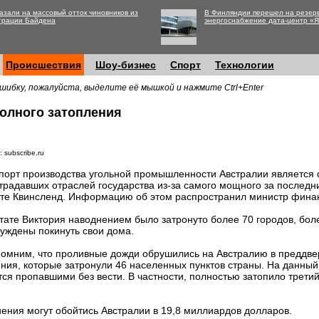
азали на массовый отток чиновников из
В Финляндии перешел на резер
трации Байдена
энергоснабжение дата-центр «
Происшествия
Шоу-бизнес
Спорт
Технологии
шибку, пожалуйста, выделите её мышкой и нажмите Ctrl+Enter
полного затопления
 subscribe.ru
порт производства угольной промышленности Австралии является 
традавших отраслей государства из-за самого мощного за последн
те Квинсленд. Информацию об этом распространил министр финан
тате Виктория наводнением было затронуто более 70 городов, бол
уждены покинуть свои дома.
омним, что проливные дожди обрушились на Австралию в преддвер
ия, которые затронули 46 населенных пунктов страны. На данный
тся пропавшими без вести. В частности, полностью затопило трети
нения могут обойтись Австралии в 19,8 миллиардов долларов.