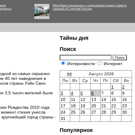
вное
Bloomberg рассказал о содержании нового пакета
Яндекса»
санкций ЕС против России
Тайны дня
Поиск
Интерновости
Интернет
одной из самых серьезно
<<
Август 2026
ие 40 лет наводнения в
Пн
Вт
Ср
Чт
Пт
Сб
Вс
сов страны Уэйн Свон.
1
2
ее 3,5 тысяч жителей были
3
4
5
6
7
8
9
10
11
12
13
14
15
16
17
18
19
20
21
22
23
ии Рождества 2010 года.
 момент стихия унесла
24
25
26
27
28
29
30
й крупнейший город страны -
31
Популярное