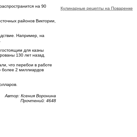
распространится на 90
Кулинарные рецепты на Поваренке
сточных районов Виктории,
дствие. Например, на
.
огостоящим для казны
рованы 130 лет назад.
ли, что перебои в работе
то более 2 миллиардов
олларов.
Автор: Ксения Воронина
Прочтений: 4648