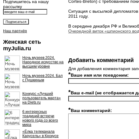
Cortes-Breton) с требованием пок
Подпишитесь на нашу
рассылку
Ситуация с высылкой дипломатов 
2011 году.
В середине декабря РФ и Велико
Очередной виток «шпионского во
Наш партнёр
Женская сеть
myJulia.ru
Ночь музеев 2024.
Добавить комментарий
Народное искусство на
высшем уровне
Для добавления комментария зап
*
Ваше имя или псевдоним:
Ночь музеев 2024. Бал
с Пушкиным
*
Ваш e-mail (не отображается д
Конкурс «Лучший
пользователь марта»
на Diets.ru
*
Ваш комментарий:
6 интересных
традиций встречи
нового года со всего
мира
«Ёлка телеканала
Карусель» в Крокусе