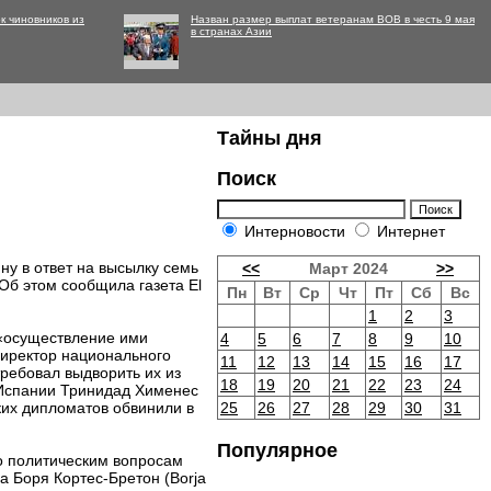
к чиновников из
Назван размер выплат ветеранам ВОВ в честь 9 мая
в странах Азии
Тайны дня
Поиск
Интерновости
Интернет
ну в ответ на высылку семь
<<
Март 2024
>>
Об этом сообщила газета El
Пн
Вт
Ср
Чт
Пт
Сб
Вс
1
2
3
 «осуществление ими
4
5
6
7
8
9
10
директор национального
11
12
13
14
15
16
17
требовал выдворить их из
18
19
20
21
22
23
24
 Испании Тринидад Хименес
ских дипломатов обвинили в
25
26
27
28
29
30
31
Популярное
о политическим вопросам
а Боря Кортес-Бретон (Borja