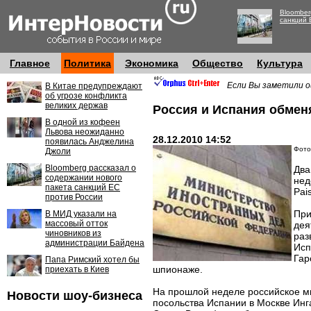
Bloomber
санкций 
Главное
Политика
Экономика
Общество
Культура
Если Вы заметили о
В Китае предупреждают
об угрозе конфликта
великих держав
Россия и Испания обме
В одной из кофеен
Львова неожиданно
28.12.2010 14:52
появилась Анджелина
Фото:
Джоли
Bloomberg рассказал о
Два
содержании нового
нед
пакета санкций ЕС
Pais
против России
При
В МИД указали на
массовый отток
дея
чиновников из
раз
администрации Байдена
Исп
Гар
Папа Римский хотел бы
шпионаже.
приехать в Киев
На прошлой неделе российское м
Новости шоу-бизнеса
посольства Испании в Москве Инга