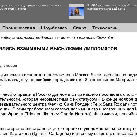
g рассказал о содержании нового пакета
В МИД указали на массовый отто
ЕС против России
администрации Байдена
Происшествия
Шоу-бизнес
Спорт
Технологии
шибку, пожалуйста, выделите её мышкой и нажмите Ctrl+Enter
нялись взаимными высылками дипломатов
 novopol.ru
 дипломата испанского посольства в Москве были высланы на роди
ель назад двух российских представителей в посольстве Мадрида. 
.
чиной отправки в Россию дипломатов из нашего посольства стало
тельности, которая несовместима с их статусом». В конце ноября 
ведывательного центра Феликс Санз Ролдан (Felix Sanz Roldan) по
ании. С этим требованием согласилась министр иностранных дел
сиа-Эррера (Trinidad Jiménez García-Herrera). Фактически, россий
инистерство иностранных дел отправило уведомления советнику п
сио Картахена (Ignacio Cartagena) и первому секретарю посольств