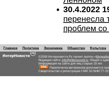
30.4.2022 1
перенесла т
проблем со
Главное
Политика
Экономика
Общество
Культура
©2008 Интерновости.Ру, проект группы «
МедиаФо
Редакция сайта:
info@internovosti.ru
. Общие и адм
Информация на сайте для лиц старше 18 лет.
Перепечатка материалов допускается при н
Свидетельство о регистрации СМИ Эл №ФС77-32