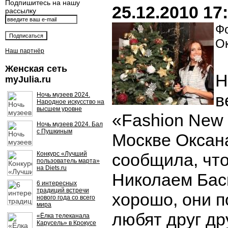
Подпишитесь на нашу
25.12.2010 17
рассылку
Фо
О
Наш партнёр
Женская сеть
Н
myJulia.ru
в
Ночь музеев 2024.
Народное искусство на
высшем уровне
«Fashion New 
Ночь музеев 2024. Бал
с Пушкиным
Москве Оксан
Конкурс «Лучший
сообщила, что
пользователь марта»
на Diets.ru
Николаем Бас
6 интересных
традиций встречи
хорошо, они 
нового года со всего
мира
любят друг др
«Ёлка телеканала
Карусель» в Крокусе