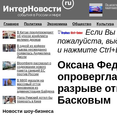
По штату
разруши
Главное
Политика
Экономика
Общество
Культура
Если Вы
В Китае предупреждают
об угрозе конфликта
пожалуйста, вы
великих держав
В одной из кофеен
и нажмите Ctrl+
Львова неожиданно
появилась Анджелина
Джоли
Оксана Фе
Bloomberg рассказал о
содержании нового
пакета санкций ЕС
опровергла
против России
В МИД указали на
массовый отток
разрыве о
чиновников из
администрации Байдена
Басковым
Папа Римский хотел бы
приехать в Киев
Новости шоу-бизнеса