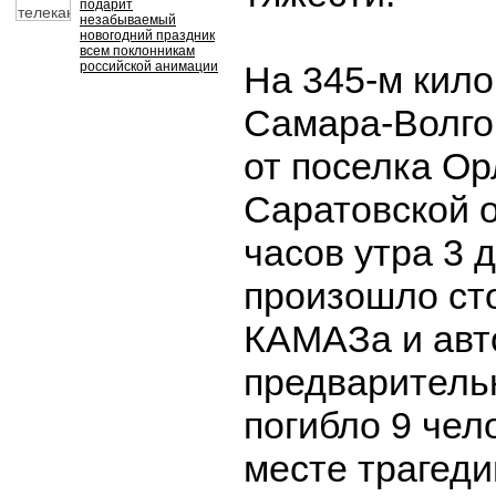
подарит
незабываемый
новогодний праздник
всем поклонникам
российской анимации
На 345-м кил
Самара-Волго
от поселка Ор
Саратовской о
часов утра 3 
произошло ст
КАМАЗа и авто
предварител
погибло 9 чело
месте трагеди