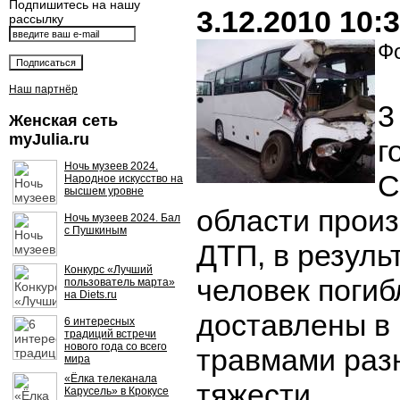
Подпишитесь на нашу
3.12.2010 10:
рассылку
Фо
Наш партнёр
3
Женская сеть
myJulia.ru
г
Ночь музеев 2024.
С
Народное искусство на
высшем уровне
области прои
Ночь музеев 2024. Бал
с Пушкиным
ДТП, в резуль
Конкурс «Лучший
человек погиб
пользователь марта»
на Diets.ru
доставлены в
6 интересных
традиций встречи
нового года со всего
травмами раз
мира
«Ёлка телеканала
тяжести.
Карусель» в Крокусе