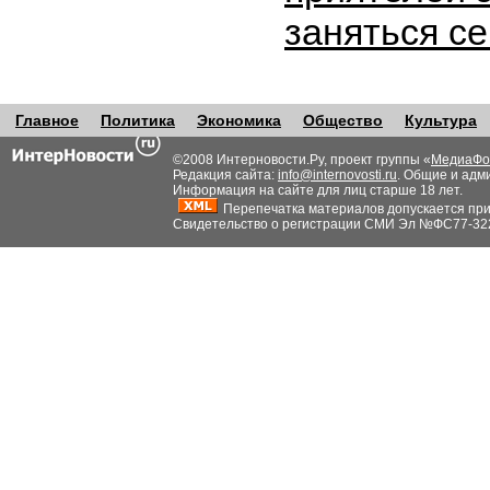
заняться с
Главное
Политика
Экономика
Общество
Культура
©2008 Интерновости.Ру, проект группы «
МедиаФо
Редакция сайта:
info@internovosti.ru
. Общие и адм
Информация на сайте для лиц старше 18 лет.
Перепечатка материалов допускается при н
Свидетельство о регистрации СМИ Эл №ФС77-32