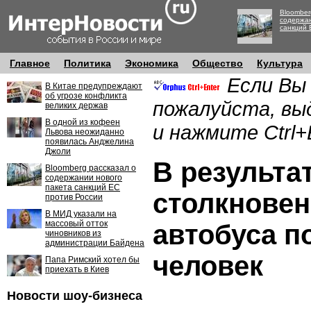
Bloomber
содержан
санкций 
Главное
Политика
Экономика
Общество
Культура
Если Вы
В Китае предупреждают
об угрозе конфликта
пожалуйста, вы
великих держав
В одной из кофеен
и нажмите Ctrl+
Львова неожиданно
появилась Анджелина
Джоли
В результа
Bloomberg рассказал о
содержании нового
пакета санкций ЕС
столкнове
против России
В МИД указали на
массовый отток
автобуса п
чиновников из
администрации Байдена
человек
Папа Римский хотел бы
приехать в Киев
Новости шоу-бизнеса