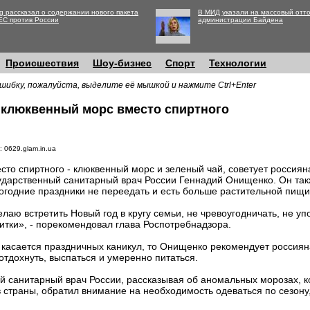
g рассказал о содержании нового пакета
В МИД указали на массовый отто
ЕС против России
администрации Байдена
Происшествия
Шоу-бизнес
Спорт
Технологии
шибку, пожалуйста, выделите её мышкой и нажмите Ctrl+Enter
 клюквенный морс вместо спиртного
: 0629.glam.in.ua
сто спиртного - клюквенный морс и зеленый чай, советует россия
ударственный санитарный врач России Геннадий Онищенко. Он так
огодние праздники не переедать и есть больше растительной пищи
лаю встретить Новый год в кругу семьи, не чревоугодничать, не у
итки», - порекомендовал глава Роспотребнадзора.
 касается праздничных каникул, то Онищенко рекомендует россиян
 отдохнуть, выспаться и умеренно питаться.
й санитарный врач России, рассказывая об аномальных морозах, к
 страны, обратил внимание на необходимость одеваться по сезону