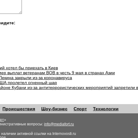
видите:
ий хотел бы приехать в Киев
ер выплат ветеранам ВОВ в честь 9 мая в странах Азии
Пекина закрыли из-за коронавируса
ША пролетел огненный шар
айоне Кубани из-за антитеррористических мероприятий запретили 
Происшествия
Шоу-бизнес
Спорт
Технологии
рт
»
инистративные вопросы:
info@mediafort.ru
аличии активной ссылки на Internovosti.ru