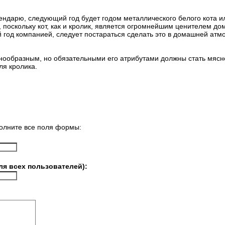
ендарю, следующий год будет годом металлического белого кота и
, поскольку кот, как и кролик, является огромнейшим ценителем до
 год компанией, следует постараться сделать это в домашней атмо
ообразным, но обязательными его атрибутами должны стать мясно
ля кролика.
олните все поля формы:
ля всех пользователей):