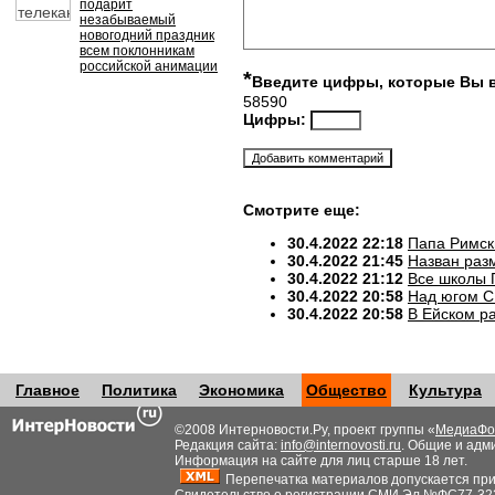
подарит
незабываемый
новогодний праздник
всем поклонникам
российской анимации
*
Введите цифры, которые Вы 
58590
Цифры:
Смотрите еще:
30.4.2022 22:18
Папа Римск
30.4.2022 21:45
Назван разм
30.4.2022 21:12
Все школы 
30.4.2022 20:58
Над югом С
30.4.2022 20:58
В Ейском р
Главное
Политика
Экономика
Общество
Культура
©2008 Интерновости.Ру, проект группы «
МедиаФо
Редакция сайта:
info@internovosti.ru
. Общие и адм
Информация на сайте для лиц старше 18 лет.
Перепечатка материалов допускается при н