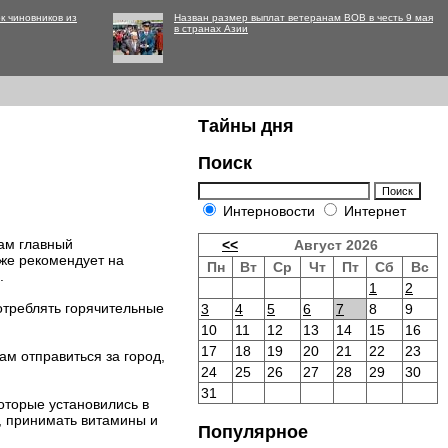
к чиновников из
Назван размер выплат ветеранам ВОВ в честь 9 мая
в странах Азии
Тайны дня
Поиск
Интерновости
Интернет
нам главный
<<
Август 2026
же рекомендует на
Пн
Вт
Ср
Чт
Пт
Сб
Вс
.
1
2
потреблять горячительные
3
4
5
6
7
8
9
10
11
12
13
14
15
16
17
18
19
20
21
22
23
ам отправиться за город,
24
25
26
27
28
29
30
31
оторые установились в
, принимать витамины и
Популярное