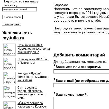
Подпишитесь на нашу
Справка:
рассылку
Напомним, что по восточному кал
советуют встречать 2011 год дома
случае, если Вы встречаете Новый
ресторане или ночном клубе.
Наш партнёр
Новогоднее меню может быть разн
капустный или морковный салат д
Женская сеть
myJulia.ru
Ночь музеев 2024.
Народное искусство на
высшем уровне
Добавить комментарий
Ночь музеев 2024. Бал
Для добавления комментария зап
с Пушкиным
*
Ваше имя или псевдоним:
Конкурс «Лучший
пользователь марта»
*
на Diets.ru
Ваш e-mail (не отображается д
6 интересных
традиций встречи
*
Ваш комментарий:
нового года со всего
мира
«Ёлка телеканала
Карусель» в Крокусе