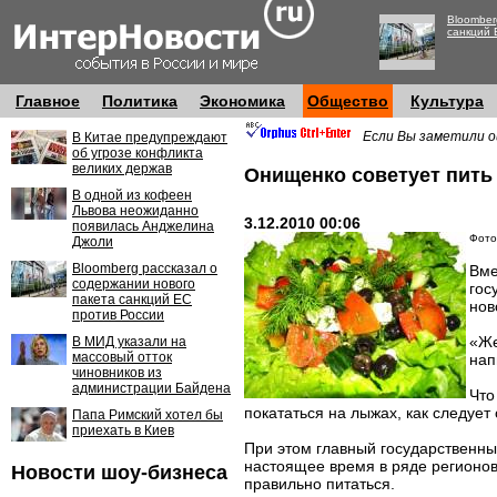
Bloomber
санкций 
Главное
Политика
Экономика
Общество
Культура
Если Вы заметили о
В Китае предупреждают
об угрозе конфликта
великих держав
Онищенко советует пить
В одной из кофеен
Львова неожиданно
3.12.2010 00:06
появилась Анджелина
Фото
Джоли
Bloomberg рассказал о
Вме
содержании нового
гос
пакета санкций ЕС
нов
против России
«Же
В МИД указали на
массовый отток
нап
чиновников из
администрации Байдена
Что
покататься на лыжах, как следует
Папа Римский хотел бы
приехать в Киев
При этом главный государственны
настоящее время в ряде регионов
Новости шоу-бизнеса
правильно питаться.