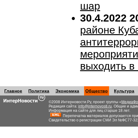
шар
30.4.2022 2
районе Куб
антитеррор
мероприяти
выходить в
Главное
Политика
Экономика
Общество
Культура
©2008 Интерновости.Ру, проект группы «
МедиаФо
Редакция сайта:
info@internovosti.ru
. Общие и адм
Информация на сайте для лиц старше 18 лет.
Перепечатка материалов допускается при н
Свидетельство о регистрации СМИ Эл №ФС77-32