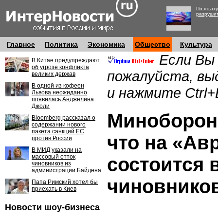
По штату
разруши
Главное
Политика
Экономика
Общество
Культура
Если Вы
В Китае предупреждают
об угрозе конфликта
пожалуйста, вы
великих держав
В одной из кофеен
и нажмите Ctrl+
Львова неожиданно
появилась Анджелина
Джоли
Миноборон
Bloomberg рассказал о
содержании нового
пакета санкций ЕС
что на «Ав
против России
В МИД указали на
массовый отток
состоится 
чиновников из
администрации Байдена
чиновнико
Папа Римский хотел бы
приехать в Киев
Новости шоу-бизнеса