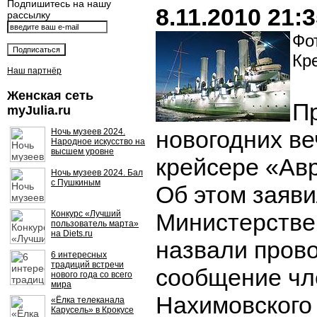
Подпишитесь на нашу
8.11.2010 21:
рассылку
Фот
Кр
Наш партнёр
Женская сеть
П
myJulia.ru
новогодних ве
Ночь музеев 2024.
Народное искусство на
высшем уровне
крейсере «Ав
Ночь музеев 2024. Бал
с Пушкиным
Об этом заяви
Конкурс «Лучший
Министерстве
пользователь марта»
на Diets.ru
назвали пров
6 интересных
традиций встречи
сообщение чл
нового года со всего
мира
Нахимовского
«Ёлка телеканала
Карусель» в Крокусе