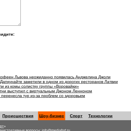
видите:
 кофеен Львова неожиданно появилась Анджелина Джоли
 Дапкунайте заметили в одном из дорогих ресторанов Латвии
ли из комы солистку группы «Воровайки»
тни выступил с виртуальным Джоном Ленноном
 перенесла тур из-за проблем со здоровьем
Происшествия
Шоу-бизнес
Спорт
Технологии
рт
»
инистративные вопросы:
info@mediafort.ru