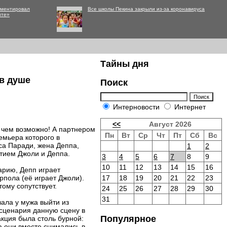
мментировал
Все школы Пекина закрыли из-за коронавируса
нте»
Тайны дня
 в душе
Поиск
Интерновости
Интернет
<<
Август 2026
 чем возможно! А партнером
Пн
Вт
Ср
Чт
Пт
Сб
Вс
емьера которого в
са Паради, жена Деппа,
1
2
тием Джоли и Деппа.
3
4
5
6
7
8
9
10
11
12
13
14
15
16
арию, Депп играет
рпола (её играет Джоли).
17
18
19
20
21
22
23
ому сопутствует.
24
25
26
27
28
29
30
31
ала у мужа выйти из
 сценария данную сцену в
Популярное
кция была столь бурной:
 они вместе снимались в