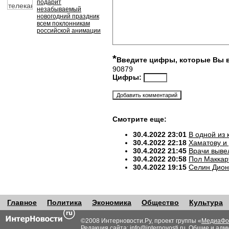
подарит
незабываемый
новогодний праздник
всем поклонникам
российской анимации
*
Введите цифры, которые Вы 
90879
Цифры:
Смотрите еще:
30.4.2022 23:01
В одной из
30.4.2022 22:18
Хаматову и
30.4.2022 21:45
Врачи выве
30.4.2022 20:58
Пол Маккар
30.4.2022 19:15
Селин Дион
Главное
Политика
Экономика
Общество
Культура
©2008 Интерновости.Ру, проект группы «
МедиаФо
Редакция сайта:
info@internovosti.ru
. Общие и адм