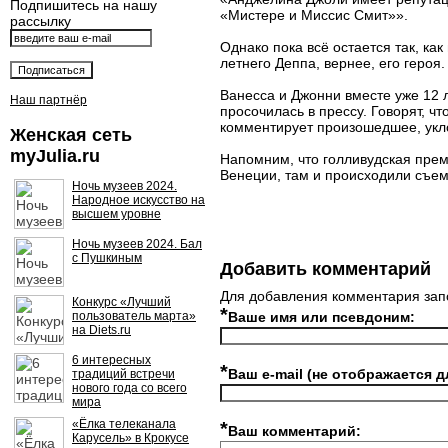
Подпишитесь на нашу
«Мистере и Миссис Смит»».
рассылку
Однако пока всё остается так, ка
летнего Деппа, вернее, его героя.
Ванесса и Джонни вместе уже 12 
Наш партнёр
просочилась в прессу. Говорят, ч
комментирует произошедшее, укло
Женская сеть
myJulia.ru
Напомним, что голливудская прем
Венеции, там и происходили съем
Ночь музеев 2024.
Народное искусство на
высшем уровне
Ночь музеев 2024. Бал
с Пушкиным
Добавить комментарий
Для добавления комментария зап
Конкурс «Лучший
*
пользователь марта»
Ваше имя или псевдоним:
на Diets.ru
6 интересных
*
Ваш e-mail (не отображается д
традиций встречи
нового года со всего
мира
«Ёлка телеканала
*
Ваш комментарий:
Карусель» в Крокусе