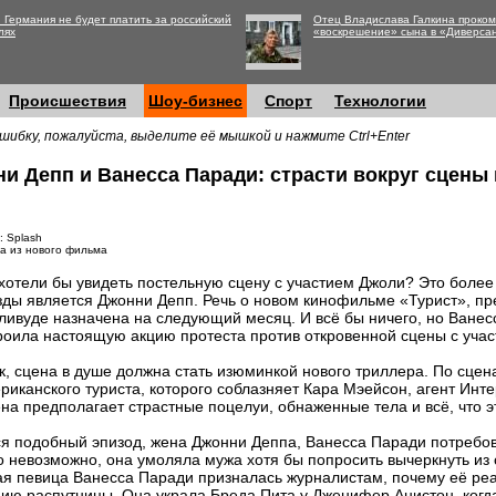
 Германия не будет платить за российский
Отец Владислава Галкина проко
лях
«воскрешение» сына в «Диверса
Происшествия
Шоу-бизнес
Спорт
Технологии
шибку, пожалуйста, выделите её мышкой и нажмите Ctrl+Enter
и Депп и Ванесса Паради: страсти вокруг сцены
: Splash
а из нового фильма
хотели бы увидеть постельную сцену с участием Джоли? Это более
зды является Джонни Депп. Речь о новом кинофильме «Турист», пр
ливуде назначена на следующий месяц. И всё бы ничего, но Ванес
роила настоящую акцию протеста против откровенной сцены с учас
к, сцена в душе должна стать изюминкой нового триллера. По сцен
риканского туриста, которого соблазняет Кара Мэейсон, агент Инте
на предполагает страстные поцелуи, обнаженные тела и всё, что эт
тся подобный эпизод, жена Джонни Деппа, Ванесса Паради потребов
то невозможно, она умоляла мужа хотя бы попросить вычеркнуть из
я певица Ванесса Паради призналась журналистам, почему её реа
ю распутницы. Она украла Бреда Пита у Дженифер Анистон, когда