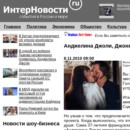
Линднер:
газ в руб
Главное
Политика
Экономика
Общество
Культура
Если Вы заметили о
В Китае предупреждают
об угрозе конфликта
великих держав
Анджелина Джоли, Джонн
В одной из кофеен
Львова неожиданно
8.11.2010 09:00
появилась Анджелина
Фото
Джоли
Сцен
Bloomberg рассказал о
Вы 
содержании нового
пакета санкций ЕС
зве
против России
Гол
уст
В МИД указали на
массовый отток
Ита
чиновников из
администрации Байдена
аме
Сце
Папа Римский хотел бы
приехать в Киев
Но узнав о том, что предполагае
проекта. Когда выяснилось, что э
Новости шоу-бизнеса
душе. Сама 37-летняя французска
«Анджелина Джоли имеет репутаци