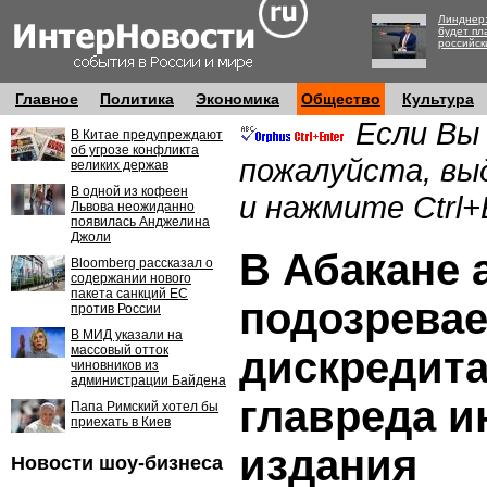
Линднер:
будет пл
российск
Главное
Политика
Экономика
Общество
Культура
Если Вы
В Китае предупреждают
об угрозе конфликта
пожалуйста, вы
великих держав
В одной из кофеен
и нажмите Ctrl+
Львова неожиданно
появилась Анджелина
Джоли
В Абакане 
Bloomberg рассказал о
содержании нового
пакета санкций ЕС
подозревае
против России
В МИД указали на
массовый отток
дискредит
чиновников из
администрации Байдена
главреда и
Папа Римский хотел бы
приехать в Киев
издания
Новости шоу-бизнеса