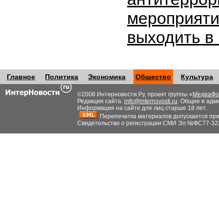
мероприяти
выходить в
Главное
Политика
Экономика
Общество
Культура
©2008 Интерновости.Ру, проект группы «
МедиаФо
Редакция сайта:
info@internovosti.ru
. Общие и адм
Информация на сайте для лиц старше 18 лет.
Перепечатка материалов допускается при н
Свидетельство о регистрации СМИ Эл №ФС77-32