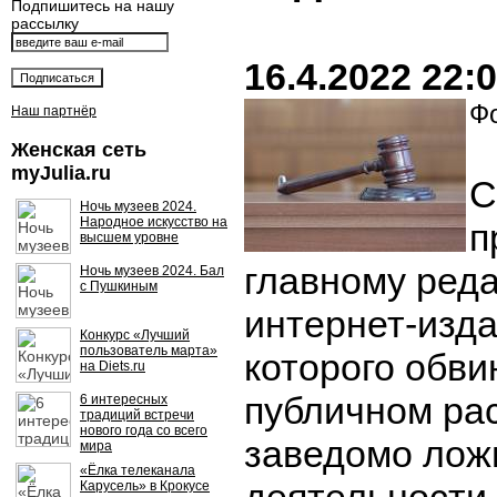
Подпишитесь на нашу
рассылку
16.4.2022 22:
Фо
Наш партнёр
Женская сеть
myJulia.ru
С
Ночь музеев 2024.
Народное искусство на
п
высшем уровне
главному реда
Ночь музеев 2024. Бал
с Пушкиным
интернет-изда
Конкурс «Лучший
пользователь марта»
которого обви
на Diets.ru
публичном ра
6 интересных
традиций встречи
нового года со всего
заведомо лож
мира
«Ёлка телеканала
Карусель» в Крокусе