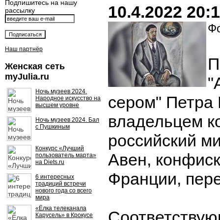
Подпишитесь на нашу
10.4.2022 20:
рассылку
Фо
Наш партнёр
П
Женская сеть
myJulia.ru
"
Ночь музеев 2024.
сером" Петра 
Народное искусство на
высшем уровне
владельцем ко
Ночь музеев 2024. Бал
с Пушкиным
российский м
Конкурс «Лучший
Авен, конфис
пользователь марта»
на Diets.ru
Франции, пер
6 интересных
традиций встречи
нового года со всего
мира
«Ёлка телеканала
Соответству
Карусель» в Крокусе