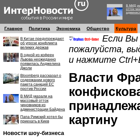
В МИД ук
отток чи
админис
Главное
Политика
Экономика
Общество
Культура
Если Вы
В Китае предупреждают
об угрозе конфликта
пожалуйста, вы
великих держав
В одной из кофеен
и нажмите Ctrl+
Львова неожиданно
появилась Анджелина
Джоли
Власти Фр
Bloomberg рассказал о
содержании нового
пакета санкций ЕС
конфисков
против России
В МИД указали на
массовый отток
принадлеж
чиновников из
администрации Байдена
картину
Папа Римский хотел бы
приехать в Киев
Новости шоу-бизнеса