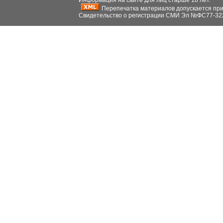
Информация на сайте для лиц старше 18 лет.
Перепечатка материалов допускается при н
Свидетельство о регистрации СМИ Эл №ФС77-32