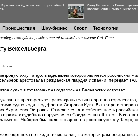
 Германия не будет платить за российский
Отец Владислава Галкина проко
лях
«воскрешение» сына в «Диверса
Происшествия
Шоу-бизнес
Спорт
Технологии
шибку, пожалуйста, выделите её мышкой и нажмите Ctrl+Enter
хту Вексельберга
: vk.com
метровую яхту Tango, владельцем которой является российский м
сельберг, арестовала Гражданская гвардия Испании, передает ТАС
ятое судно в тот момент находилось на Балеарских островах.
 указано в пресс-релизе правоохранительных органов королевства,
стями судно ходит под флагом Островов Кука. Яхта зарегистриров
их Виргинских Островах. Отмечается, что собственность российск
а в рамках судебного поручения от Соединенных Штатов. В соответ
Пальма-де-Майорка был наложен арест на роскошную яхту Tango, с
ксельберг пока не входит в число лиц, на которых распространяют