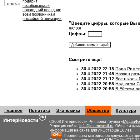
подарит
незабываемый
новогодний праздник
всем поклонникам
российской анимации
*
Введите цифры, которые Вы 
85188
Цифры:
Смотрите еще:
30.4.2022 22:18
Папа Римск
30.4.2022 21:45
Назван разм
30.4.2022 21:12
Все школы 
30.4.2022 20:58
Над югом С
30.4.2022 20:58
В Ейском р
Главное
Политика
Экономика
Общество
Культура
©2008 Интерновости.Ру, проект группы «
МедиаФо
Редакция сайта:
info@internovosti.ru
. Общие и адм
Информация на сайте для лиц старше 18 лет.
Перепечатка материалов допускается при н