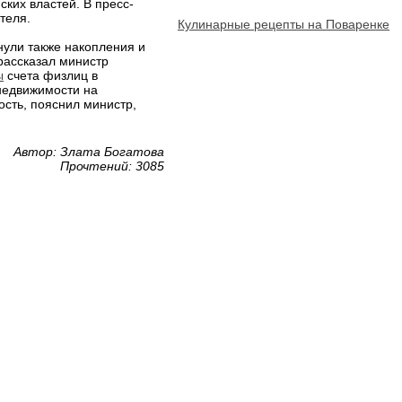
ких властей. В пресс-
теля.
Кулинарные рецепты на Поваренке
нули также накопления и
рассказал министр
ы
счета физлиц в
недвижимости на
сть, пояснил министр,
Автор: Злата Богатова
Прочтений: 3085