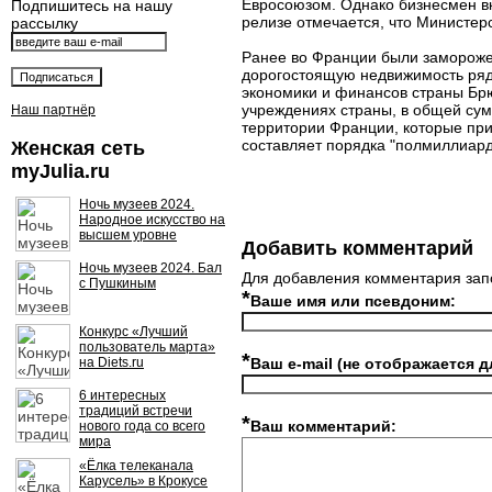
Евросоюзом. Однако бизнесмен вк
Подпишитесь на нашу
релизе отмечается, что Министе
рассылку
Ранее во Франции были заморожен
дорогостоящую недвижимость ряда
экономики и финансов страны Бр
учреждениях страны, в общей сум
Наш партнёр
территории Франции, которые при
составляет порядка "полмиллиард
Женская сеть
myJulia.ru
Ночь музеев 2024.
Народное искусство на
высшем уровне
Добавить комментарий
Ночь музеев 2024. Бал
Для добавления комментария зап
с Пушкиным
*
Ваше имя или псевдоним:
Конкурс «Лучший
пользователь марта»
*
на Diets.ru
Ваш e-mail (не отображается д
6 интересных
традиций встречи
*
Ваш комментарий:
нового года со всего
мира
«Ёлка телеканала
Карусель» в Крокусе