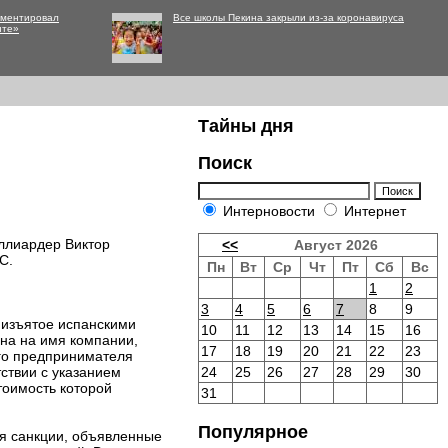
мментировал
Все школы Пекина закрыли из-за коронавируса
нте»
Тайны дня
Поиск
Интерновости
Интернет
иллиардер Виктор
<<
Август 2026
С.
Пн
Вт
Ср
Чт
Пт
Сб
Вс
1
2
3
4
5
6
7
8
9
 изъятое испанскими
10
11
12
13
14
15
16
ана на имя компании,
17
18
19
20
21
22
23
ого предпринимателя
ствии с указанием
24
25
26
27
28
29
30
тоимость которой
31
Популярное
ся санкции, объявленные