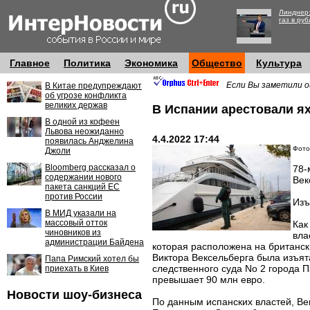
Линднер:
газ в руб
Главное
Политика
Экономика
Общество
Культура
Если Вы заметили о
В Китае предупреждают
об угрозе конфликта
великих держав
В Испании арестовали я
В одной из кофеен
Львова неожиданно
4.4.2022 17:44
появилась Анджелина
Фото
Джоли
Bloomberg рассказал о
78-
содержании нового
Век
пакета санкций ЕС
против России
Изъ
В МИД указали на
массовый отток
Как
чиновников из
вла
администрации Байдена
которая расположена на британск
Виктора Вексельберга была изъят
Папа Римский хотел бы
следственного суда No 2 города 
приехать в Киев
превышает 90 млн евро.
Новости шоу-бизнеса
По данным испанских властей, Ве