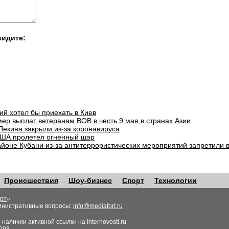
видите:
ий хотел бы приехать в Киев
ер выплат ветеранам ВОВ в честь 9 мая в странах Азии
Пекина закрыли из-за коронавируса
ША пролетел огненный шар
айоне Кубани из-за антитеррористических мероприятий запретили 
Происшествия
Шоу-бизнес
Спорт
Технологии
рт
»
инистративные вопросы:
info@mediafort.ru
аличии активной ссылки на Internovosti.ru