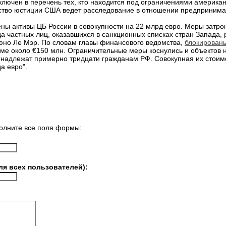
лючен в перечень тех, кто находится под ограничениями американс
рство юстиции США ведет расследование в отношении предпринима
ы активы ЦБ России в совокупности на 22 млрд евро. Меры затро
 частных лиц, оказавшихся в санкционных списках стран Запада, 
юно Ле Мэр. По словам главы финансового ведомства,
блокирован
ме около €150 млн. Ограничительные меры коснулись и объектов 
надлежат примерно тридцати гражданам РФ. Совокупная их стоимо
а евро".
олните все поля формы:
ля всех пользователей):