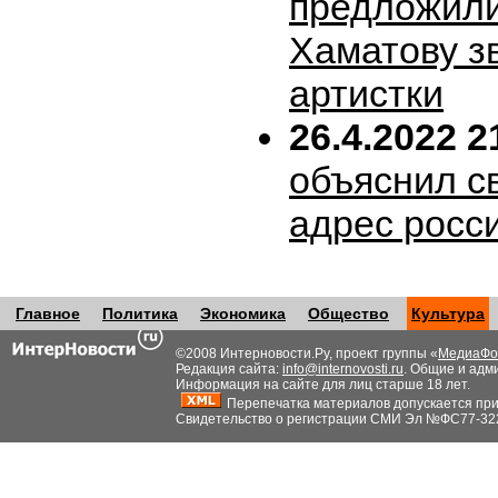
предложил
Хаматову з
артистки
26.4.2022 2
объяснил с
адрес росс
Главное
Политика
Экономика
Общество
Культура
©2008 Интерновости.Ру, проект группы «
МедиаФо
Редакция сайта:
info@internovosti.ru
. Общие и адм
Информация на сайте для лиц старше 18 лет.
Перепечатка материалов допускается при н
Свидетельство о регистрации СМИ Эл №ФС77-32