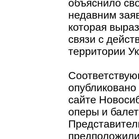
объяснило св
недавним зая
которая выра
связи с дейст
территории У
Соответству
опубликовано
сайте Новосиб
оперы и балет
Представите
предположили,