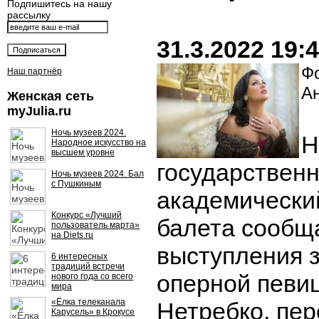
Подпишитесь на нашу
рассылку
31.3.2022 19:
Фо
Наш партнёр
А
Женская сеть
myJulia.ru
Ночь музеев 2024.
Н
Народное искусство на
высшем уровне
государствен
Ночь музеев 2024. Бал
с Пушкиным
академически
Конкурс «Лучший
балета сообщ
пользователь марта»
на Diets.ru
выступления 
6 интересных
традиций встречи
оперной певи
нового года со всего
мира
«Ёлка телеканала
Нетребко, пе
Карусель» в Крокусе