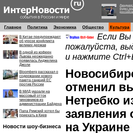
Линднер:
будет пл
российск
Главное
Политика
Экономика
Общество
Культура
Если Вы
В Китае предупреждают
об угрозе конфликта
пожалуйста, вы
великих держав
В одной из кофеен
и нажмите Ctrl+
Львова неожиданно
появилась Анджелина
Джоли
Новосибирс
Bloomberg рассказал о
содержании нового
пакета санкций ЕС
отменил в
против России
В МИД указали на
массовый отток
Нетребко из
чиновников из
администрации Байдена
заявления 
Папа Римский хотел бы
приехать в Киев
на Украине
Новости шоу-бизнеса