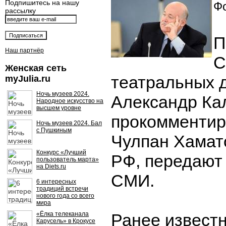
Подпишитесь на нашу
Фо
рассылку
П
Наш партнёр
С
Женская сеть
театральных 
myJulia.ru
Ночь музеев 2024.
Александр Ка
Народное искусство на
высшем уровне
прокомментир
Ночь музеев 2024. Бал
с Пушкиным
Чулпан Хамат
Конкурс «Лучший
РФ, передают
пользователь марта»
на Diets.ru
СМИ.
6 интересных
традиций встречи
нового года со всего
мира
«Ёлка телеканала
Ранее известн
Карусель» в Крокусе