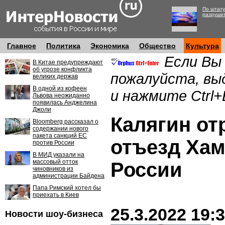
По штату
разруши
Главное
Политика
Экономика
Общество
Культура
Если Вы
В Китае предупреждают
об угрозе конфликта
пожалуйста, вы
великих держав
В одной из кофеен
и нажмите Ctrl+
Львова неожиданно
появилась Анджелина
Джоли
Калягин от
Bloomberg рассказал о
содержании нового
пакета санкций ЕС
отъезд Хам
против России
В МИД указали на
массовый отток
России
чиновников из
администрации Байдена
Папа Римский хотел бы
приехать в Киев
25.3.2022 19:
Новости шоу-бизнеса