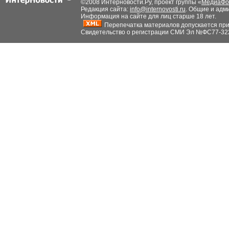
©2008 Интерновости.Ру, проект группы «
МедиаФо
Редакция сайта:
info@internovosti.ru
. Общие и адм
Информация на сайте для лиц старше 18 лет.
Перепечатка материалов допускается при н
Свидетельство о регистрации СМИ Эл №ФС77-32