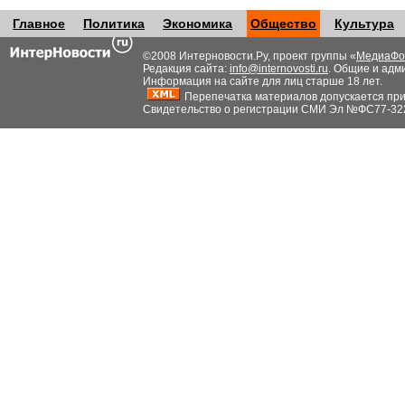
Главное
Политика
Экономика
Общество
Культура
©2008 Интерновости.Ру, проект группы «
МедиаФо
Редакция сайта:
info@internovosti.ru
. Общие и адм
Информация на сайте для лиц старше 18 лет.
Перепечатка материалов допускается при н
Свидетельство о регистрации СМИ Эл №ФС77-32