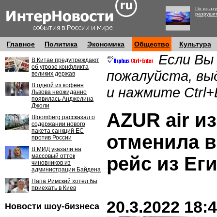
По штату
разруши
Главное
Политика
Экономика
Общество
Культура
Если Вы
В Китае предупреждают
об угрозе конфликта
пожалуйста, вы
великих держав
В одной из кофеен
и нажмите Ctrl+
Львова неожиданно
появилась Анджелина
Джоли
AZUR air из
Bloomberg рассказал о
содержании нового
пакета санкций ЕС
отменила 
против России
В МИД указали на
массовый отток
рейс из Ег
чиновников из
администрации Байдена
Папа Римский хотел бы
приехать в Киев
20.3.2022 18:
Новости шоу-бизнеса