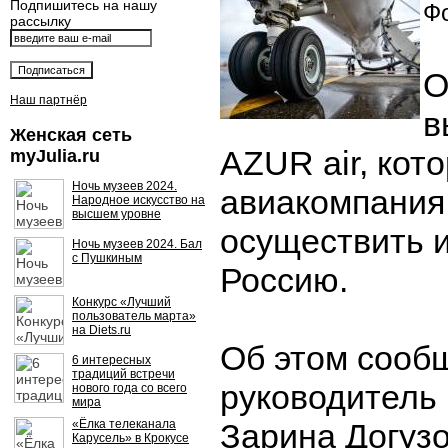
Подпишитесь на нашу
Фо
рассылку
О
Наш партнёр
в
Женская сеть
AZUR air, кот
myJulia.ru
Ночь музеев 2024.
авиакомпания
Народное искусство на
высшем уровне
осуществить и
Ночь музеев 2024. Бал
с Пушкиным
Россию.
Конкурс «Лучший
пользователь марта»
на Diets.ru
Об этом сооб
6 интересных
традиций встречи
руководитель
нового года со всего
мира
«Ёлка телеканала
Зарина Догузо
Карусель» в Крокусе