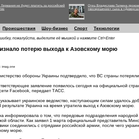
 Германия не будет платить за российский
Отец Владислава Галкина проко
лях
«воскрешение» сына в «Диверса
Происшествия
Шоу-бизнес
Спорт
Технологии
шибку, пожалуйста, выделите её мышкой и нажмите Ctrl+Enter
изнало потерю выхода к Азовскому морю
: imag.one
истерство обороны Украины подтвердило, что ВС страны потеряли
тветствующее заявление появилось сегодня на официальной стран
сети Facebook, передает ТАСС.
 указывает украинское ведомство, наступающим силам удалось доб
В результате Украина на время утратила выход к Азовскому морю.
она информировала о том, что передовые подразделения народно
кой области. Как заявил 1 марта официальный представитель Ми
вики соединились с отрядами российской армии, после чего укра
скому морю.