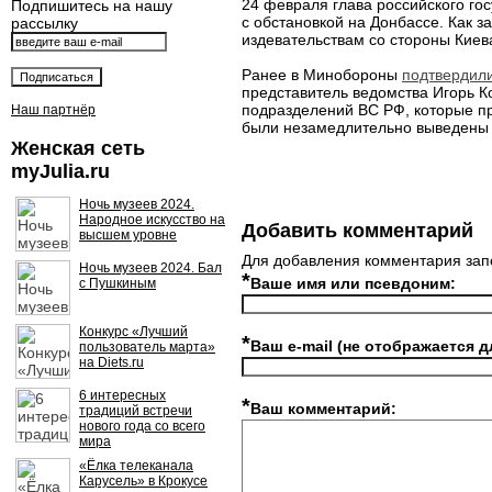
24 февраля глава российского го
Подпишитесь на нашу
с обстановкой на Донбассе. Как 
рассылку
издевательствам со стороны Киева
Ранее в Минобороны
подтвердили
представитель ведомства Игорь 
подразделений ВС РФ, которые п
Наш партнёр
были незамедлительно выведены 
Женская сеть
myJulia.ru
Ночь музеев 2024.
Народное искусство на
Добавить комментарий
высшем уровне
Для добавления комментария зап
Ночь музеев 2024. Бал
*
Ваше имя или псевдоним:
с Пушкиным
Конкурс «Лучший
*
Ваш e-mail (не отображается д
пользователь марта»
на Diets.ru
6 интересных
*
Ваш комментарий:
традиций встречи
нового года со всего
мира
«Ёлка телеканала
Карусель» в Крокусе