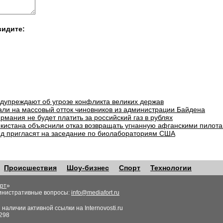
видите:
едупреждают об угрозе конфликта великих держав
али на массовый отток чиновников из администрации Байдена
рмания не будет платить за российский газ в рублях
екистана объяснили отказ возвращать угнанную афганскими пилота
д пригласят на заседание по биолабораториям США
Происшествия
Шоу-бизнес
Спорт
Технологии
рт
»
инистративные вопросы:
info@mediafort.ru
аличии активной ссылки на Internovosti.ru
298