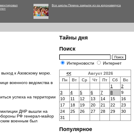
мментировал
Все школы Пекина закрыли из-за коронавируса
нте»
Тайны дня
Поиск
Интерновости
Интернет
 выход к Азовскому морю.
<<
Август 2026
Пн
Вт
Ср
Чт
Пт
Сб
Вс
ице военного ведомства в
1
2
3
4
5
6
7
8
9
иться успеха на территории
10
11
12
13
14
15
16
17
18
19
20
21
22
23
й милиции ДНР вышли на
24
25
26
27
28
29
30
нобороны РФ генерал-майор
31
инским военным был
Популярное