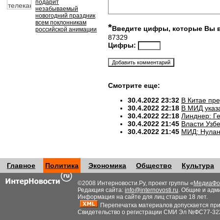
подарит
незабываемый
новогодний праздник
всем поклонникам
*
Введите цифры, которые Вы 
российской анимации
87329
Цифры:
Смотрите еще:
30.4.2022 23:32
В Китае пр
30.4.2022 22:18
В МИД указ
30.4.2022 22:18
Линднер: Ге
30.4.2022 21:45
Власти Узб
30.4.2022 21:45
МИД: Нулан
Главное
Политика
Экономика
Общество
Культура
©2008 Интерновости.Ру, проект группы «
МедиаФо
Редакция сайта:
info@internovosti.ru
. Общие и адм
Информация на сайте для лиц старше 18 лет.
Перепечатка материалов допускается при н
Свидетельство о регистрации СМИ Эл №ФС77-32