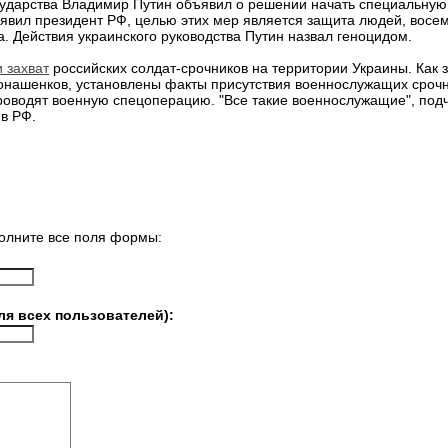
сударства Владимир Путин объявил о решении начать специальную
заявил президент РФ, целью этих мер является защита людей, восе
. Действия украинского руководства Путин назвал геноцидом.
 захват
российских солдат-срочников на территории Украины. Как
Конашенков, установлены факты присутствия военнослужащих сроч
роводят военную спецоперацию. "Все такие военнослужащие", под
в РФ.
олните все поля формы:
ля всех пользователей):