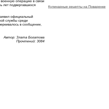
 военную операцию в связи
мь лет подвергавшихся
Кулинарные рецепты на Поваренке
 заявил официальный
ной службы среди
черкивалось в сообщении,
Автор: Злата Богатова
Прочтений: 3084