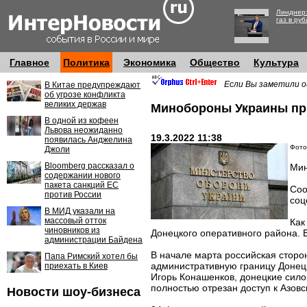
Линднер:
газ в руб
Главное
Политика
Экономика
Общество
Культура
Если Вы заметили о
В Китае предупреждают
об угрозе конфликта
великих держав
Минобороны Украины пр
В одной из кофеен
Львова неожиданно
19.3.2022 11:38
появилась Анджелина
Фото
Джоли
Bloomberg рассказал о
Мин
содержании нового
пакета санкций ЕС
Соо
против России
соц
В МИД указали на
массовый отток
Как
чиновников из
Донецкого оперативного района. 
администрации Байдена
В начале марта российская стор
Папа Римский хотел бы
административную границу Донец
приехать в Киев
Игорь Конашенков, донецкие сило
полностью отрезан доступ к Азов
Новости шоу-бизнеса