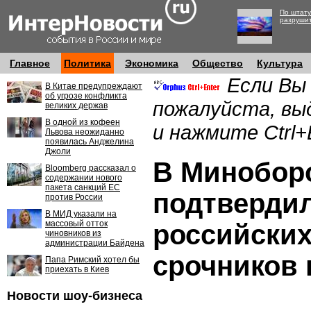
По штату
разруши
Главное
Политика
Экономика
Общество
Культура
Если Вы
В Китае предупреждают
об угрозе конфликта
пожалуйста, вы
великих держав
В одной из кофеен
и нажмите Ctrl+
Львова неожиданно
появилась Анджелина
Джоли
В Минобор
Bloomberg рассказал о
содержании нового
пакета санкций ЕС
подтвердил
против России
В МИД указали на
массовый отток
российских
чиновников из
администрации Байдена
срочников 
Папа Римский хотел бы
приехать в Киев
Новости шоу-бизнеса