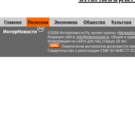
Главное
Политика
Экономика
Общество
Культура
©2008 Интерновости.Ру, проект группы «
МедиаФо
Редакция сайта:
info@internovosti.ru
. Общие и адм
Информация на сайте для лиц старше 18 лет.
Перепечатка материалов допускается при н
Свидетельство о регистрации СМИ Эл №ФС77-32