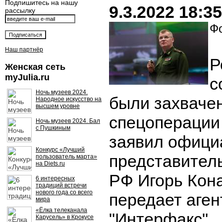
Подпишитесь на нашу
9.3.2022 18:35
рассылку
Фо
Наш партнёр
Р
Женская сеть
myJulia.ru
с
Ночь музеев 2024.
были захваче
Народное искусство на
высшем уровне
спецоперации 
Ночь музеев 2024. Бал
с Пушкиным
заявил офици
Конкурс «Лучший
представител
пользователь марта»
на Diets.ru
РФ Игорь Кон
6 интересных
традиций встречи
нового года со всего
передает аген
мира
«Ёлка телеканала
"Интерфакс".
Карусель» в Крокусе