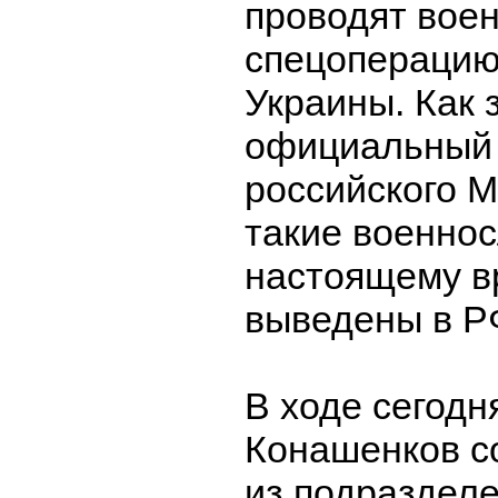
проводят вое
спецоперацию
Украины. Как 
официальный 
российского М
такие военно
настоящему в
выведены в Р
В ходе сегод
Конашенков с
из подразделе