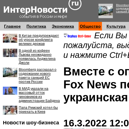
Bloomber
содержан
санкций 
Главное
Политика
Экономика
Общество
Культура
Если Вы
В Китае предупреждают
об угрозе конфликта
пожалуйста, вы
великих держав
В одной из кофеен
и нажмите Ctrl+
Львова неожиданно
появилась Анджелина
Джоли
Вместе с о
Bloomberg рассказал о
содержании нового
пакета санкций ЕС
Fox News п
против России
В МИД указали на
массовый отток
украинская
чиновников из
администрации Байдена
Папа Римский хотел бы
приехать в Киев
16.3.2022 12:
Новости шоу-бизнеса