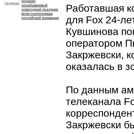
подарит
Работавшая к
незабываемый
новогодний праздник
всем поклонникам
для Fox 24-ле
российской анимации
Кувшинова пог
оператором П
Закржевски, к
оказалась в з
По данным ам
телеканала Fo
корреспонден
Закржевски б