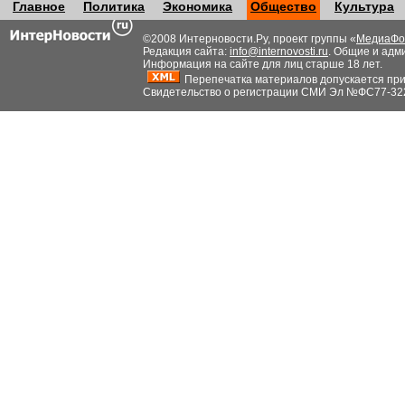
Главное
Политика
Экономика
Общество
Культура
©2008 Интерновости.Ру, проект группы «
МедиаФо
Редакция сайта:
info@internovosti.ru
. Общие и адм
Информация на сайте для лиц старше 18 лет.
Перепечатка материалов допускается при н
Свидетельство о регистрации СМИ Эл №ФС77-32