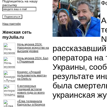
Подпишитесь на нашу
Фо
рассылку
А
Наш партнёр
т
Женская сеть
N
myJulia.ru
Ночь музеев 2024.
рассказавший 
Народное искусство на
высшем уровне
оператора на
Ночь музеев 2024. Бал
с Пушкиным
Украины, сооб
Конкурс «Лучший
результате ин
пользователь марта»
на Diets.ru
была смертел
6 интересных
традиций встречи
украинская жу
нового года со всего
мира
«Ёлка телеканала
Карусель» в Крокусе