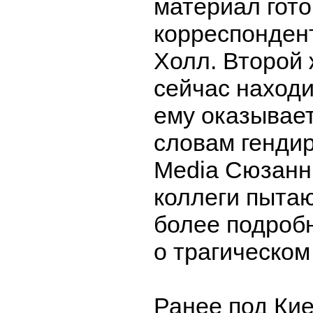
материал гот
корреспонден
Холл. Второй
сейчас находи
ему оказывае
словам генди
Media Сюзанны
коллеги пытаю
более подро
о трагическом
Ранее под Ки