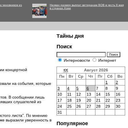
к чиновников из
Назван размер выплат ветеранам ВОВ в честь 9 мая
в странах Азии
Тайны дня
Поиск
Интерновости
Интернет
ии концертной
<<
Август 2026
Пн
Вт
Ср
Чт
Пт
Сб
Вс
1
2
ровали на события, которые
3
4
5
6
7
8
9
10
11
12
13
14
15
16
ртов. В сообщении лишь
17
18
19
20
21
22
23
инявших слушателей из
24
25
26
27
28
29
30
31
истого листа". По мнению
кже выразили уверенность в
Популярное