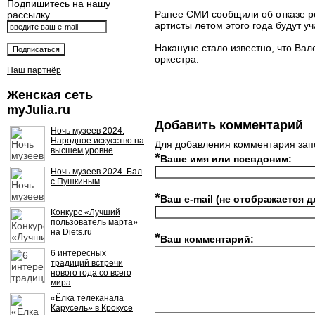
Подпишитесь на нашу
Ранее СМИ сообщили об отказе рок
рассылку
артисты летом этого года будут уча
Накануне стало известно, что Ва
оркестра.
Наш партнёр
Женская сеть
myJulia.ru
Добавить комментарий
Ночь музеев 2024.
Народное искусство на
Для добавления комментария зап
высшем уровне
*
Ваше имя или псевдоним:
Ночь музеев 2024. Бал
с Пушкиным
*
Ваш e-mail (не отображается д
Конкурс «Лучший
пользователь марта»
на Diets.ru
*
Ваш комментарий:
6 интересных
традиций встречи
нового года со всего
мира
«Ёлка телеканала
Карусель» в Крокусе