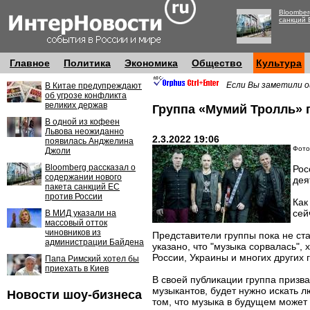
Bloomber
санкций 
Главное
Политика
Экономика
Общество
Культура
Если Вы заметили о
В Китае предупреждают
об угрозе конфликта
великих держав
Группа «Мумий Тролль» 
В одной из кофеен
Львова неожиданно
2.3.2022 19:06
появилась Анджелина
Фото
Джоли
Bloomberg рассказал о
Рос
содержании нового
дея
пакета санкций ЕС
против России
Как
сей
В МИД указали на
массовый отток
чиновников из
Представители группы пока не ста
администрации Байдена
указано, что "музыка сорвалась"
России, Украины и многих других 
Папа Римский хотел бы
приехать в Киев
В своей публикации группа призва
музыкантов, будет нужно искать 
Новости шоу-бизнеса
том, что музыка в будущем может