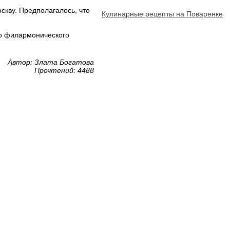
скву. Предполагалось, что
Кулинарные рецепты на Поваренке
о филармонического
Автор: Злата Богатова
Прочтений: 4488