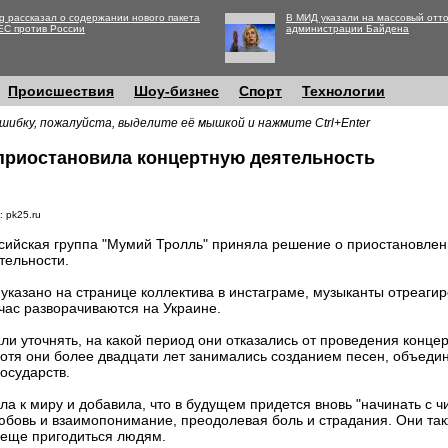
g рассказал о содержании нового пакета
В МИД указали на массовый отто
ЕС против России
администрации Байдена
Происшествия
Шоу-бизнес
Спорт
Технологии
шибку, пожалуйста, выделите её мышкой и нажмите Ctrl+Enter
приостановила концертную деятельность
: pk25.ru
сийская группа "Мумий Тролль" приняла решение о приостановлен
тельности.
 указано на странице коллектива в инстаграме, музыканты отреаги
час разворачиваются на Украине.
ли уточнять, на какой период они отказались от проведения конце
, хотя они более двадцати лет занимались созданием песен, объед
государств.
ла к миру и добавила, что в будущем придется вновь "начинать с ч
любовь и взаимопонимание, преодолевая боль и страдания. Они та
 еще пригодиться людям.