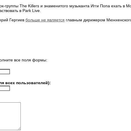
-группы The Killers и знаменитого музыканта Игги Попа ехать в Мо
ствовать в Park Live.
лерий Гергиев
больше не является
главным дирижером Мюнхенског
олните все поля формы:
ля всех пользователей):