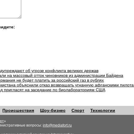
видите:
едупреждают об угрозе конфликта великих держав
али на массовый отток чиновников из администрации Байдена
рмания не будет платить за российский газ в рублях
екистана объяснили отказ возвращать угнанную афганскими пилота
д пригласят на заседание по биолабораториям США
Происшествия
Шоу-бизнес
Спорт
Технологии
рт
»
инистративные вопросы:
info@mediafort.ru