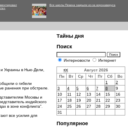
мментировал
Все школы Пекина закрыли из-за коронавируса
нте»
Тайны дня
Поиск
Интерновости
Интернет
 и Украины в Нью-Дели,
<<
Август 2026
Пн
Вт
Ср
Чт
Пт
Сб
Вс
1
2
ообщили о гибели
ые ранения при обстреле.
3
4
5
6
7
8
9
10
11
12
13
14
15
16
дставителям Москвы и
17
18
19
20
21
22
23
редставитель индийского
дах в зоне конфликта".
24
25
26
27
28
29
30
31
гают все усилия для
Популярное