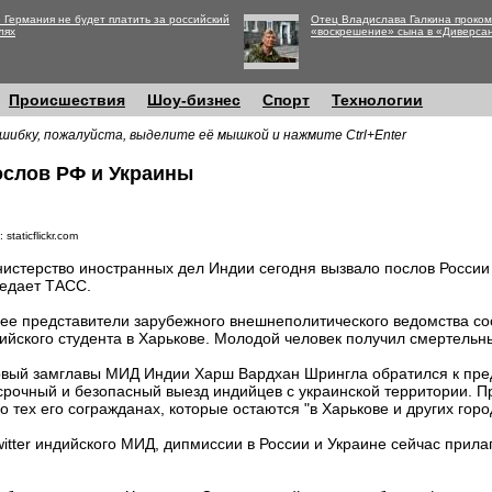
 Германия не будет платить за российский
Отец Владислава Галкина проко
лях
«воскрешение» сына в «Диверса
Происшествия
Шоу-бизнес
Спорт
Технологии
шибку, пожалуйста, выделите её мышкой и нажмите Ctrl+Enter
слов РФ и Украины
 staticflickr.com
истерство иностранных дел Индии сегодня вызвало послов России
едает ТАСС.
ее представители зарубежного внешнеполитического ведомства с
ийского студента в Харькове. Молодой человек получил смертельн
вый замглавы МИД Индии Харш Вардхан Шрингла обратился к пре
срочный и безопасный выезд индийцев с украинской территории. П
 о тех его согражданах, которые остаются "в Харькове и других горо
itter индийского МИД, дипмиссии в России и Украине сейчас прила