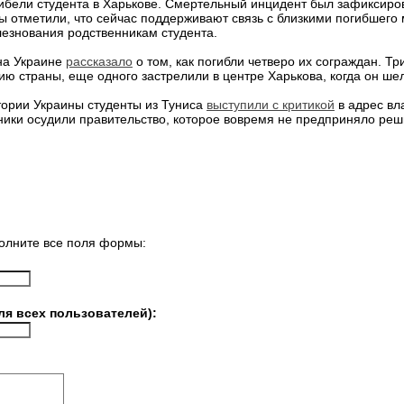
бели студента в Харькове. Смертельный инцидент был зафиксиров
 отметили, что сейчас поддерживают связь с близкими погибшего 
езнования родственникам студента.
на Украине
рассказало
о том, как погибли четверо их сограждан. Тр
ию страны, еще одного застрелили в центре Харькова, когда он шел
ории Украины студенты из Туниса
выступили с критикой
в адрес вл
ики осудили правительство, которое вовремя не предприняло реш
олните все поля формы:
ля всех пользователей):