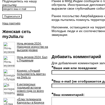
Ранее в МИД Индии сообщили о ги
Подпишитесь на нашу
обстрела. Иностранные дипломаты
рассылку
выразили свои глубочайшие собол
Ранее посольство Азербайджана 
когда пытались покинуть территор
Наш партнёр
Напомним, остающиеся на террит
Молодые люди и их соотечественн
Женская сеть
эвакуации.
myJulia.ru
Ночь музеев 2024.
Народное искусство на
высшем уровне
Добавить комментарий
Ночь музеев 2024. Бал
с Пушкиным
Для добавления комментария зап
*
Ваше имя или псевдоним:
Конкурс «Лучший
пользователь марта»
на Diets.ru
*
Ваш e-mail (не отображается д
6 интересных
традиций встречи
нового года со всего
*
мира
Ваш комментарий:
«Ёлка телеканала
Карусель» в Крокусе