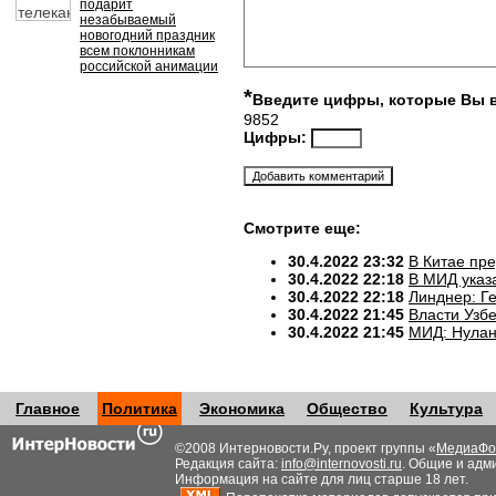
подарит
незабываемый
новогодний праздник
всем поклонникам
российской анимации
*
Введите цифры, которые Вы 
9852
Цифры:
Смотрите еще:
30.4.2022 23:32
В Китае пр
30.4.2022 22:18
В МИД указ
30.4.2022 22:18
Линднер: Ге
30.4.2022 21:45
Власти Узб
30.4.2022 21:45
МИД: Нулан
Главное
Политика
Экономика
Общество
Культура
©2008 Интерновости.Ру, проект группы «
МедиаФо
Редакция сайта:
info@internovosti.ru
. Общие и адм
Информация на сайте для лиц старше 18 лет.