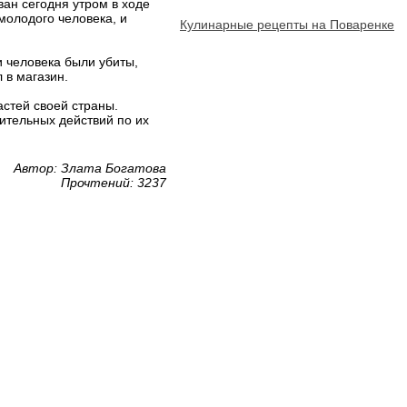
ан сегодня утром в ходе
молодого человека, и
Кулинарные рецепты на Поваренке
и человека были убиты,
 в магазин.
астей своей страны.
ительных действий по их
Автор: Злата Богатова
Прочтений: 3237