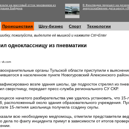
азали на массовый отток чиновников из
В Финляндии перешел на резер
трации Байдена
энергоснабжение дата-центр «
Происшествия
Шоу-бизнес
Спорт
Технологии
шибку, пожалуйста, выделите её мышкой и нажмите Ctrl+Enter
нил одноклассницу из пневматики
: vk.com
воохранительные органы Тульской области приступили к выяснени
чившегося в населенном пункте Новогуровский Алексинского район
зафиксировано возле здания школы, где подросток стрелял из пнев
ил сверстницу, передает пресс-служба регионального СУ СКР.
роцессе начатого разбирательства уже удалось установить, что 15-
лб, расположенный около здания образовательного учреждения. Пу
ьтате 15-летняя школьница получила ссадину скулы.
оказали всю необходимую медпомощь, отметили представители ве
о дела по факту инцидента примут в зависимости от итогов провер
щении.