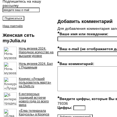
Подпишитесь на нашу
рассылку
Добавить комментарий
Наш партнёр
Для добавления комментария зап
*
Ваше имя или псевдоним:
Женская сеть
myJulia.ru
*
Ночь музеев 2024.
Ваш e-mail (не отображается д
Народное искусство на
высшем уровне
*
Ваш комментарий:
Ночь музеев 2024. Бал
с Пушкиным
Конкурс «Лучший
пользователь марта»
на Diets.ru
6 интересных
*
традиций встречи
Введите цифры, которые Вы 
нового года со всего
79336
мира
Цифры:
«Ёлка телеканала
Карусель» в Крокусе