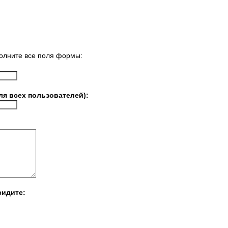
олните все поля формы:
ля всех пользователей):
видите: