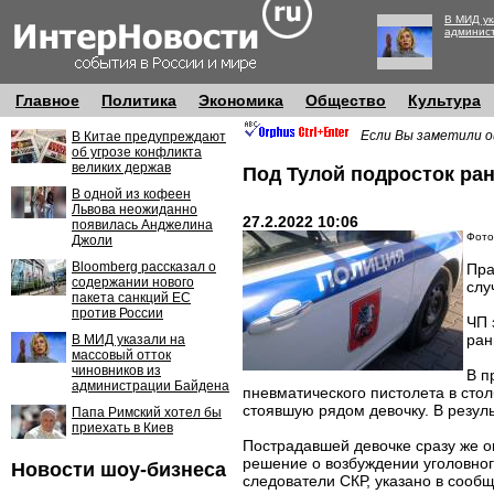
В МИД ук
админис
Главное
Политика
Экономика
Общество
Культура
Если Вы заметили о
В Китае предупреждают
об угрозе конфликта
великих держав
Под Тулой подросток ра
В одной из кофеен
Львова неожиданно
27.2.2022 10:06
появилась Анджелина
Фото
Джоли
Bloomberg рассказал о
Пра
содержании нового
слу
пакета санкций ЕС
против России
ЧП 
ран
В МИД указали на
массовый отток
чиновников из
В п
администрации Байдена
пневматического пистолета в сто
стоявшую рядом девочку. В резул
Папа Римский хотел бы
приехать в Киев
Пострадавшей девочке сразу же 
решение о возбуждении уголовног
Новости шоу-бизнеса
следователи СКР, указано в сооб