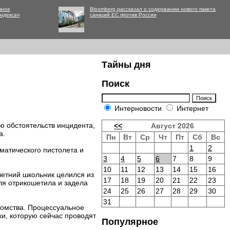
вное
Bloomberg рассказал о содержании нового пакета
Яндекса»
санкций ЕС против России
Тайны дня
Поиск
Интерновости
Интернет
ю обстоятельств инцидента,
<<
Август 2026
а.
Пн
Вт
Ср
Чт
Пт
Сб
Вс
1
2
матического пистолета и
3
4
5
6
7
8
9
10
11
12
13
14
15
16
летний школьник целился из
17
18
19
20
21
22
23
ля отрикошетила и задела
24
25
26
27
28
29
30
31
домства. Процессуальное
ки, которую сейчас проводят
Популярное