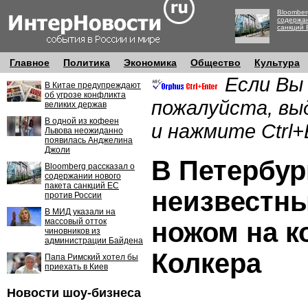
Bloomber
содержан
санкций 
Главное
Политика
Экономика
Общество
Культура
Если Вы
В Китае предупреждают
об угрозе конфликта
пожалуйста, вы
великих держав
В одной из кофеен
и нажмите Ctrl+
Львова неожиданно
появилась Анджелина
Джоли
В Петербур
Bloomberg рассказал о
содержании нового
пакета санкций ЕС
неизвестны
против России
В МИД указали на
массовый отток
ножом на к
чиновников из
администрации Байдена
Колкера
Папа Римский хотел бы
приехать в Киев
Новости шоу-бизнеса