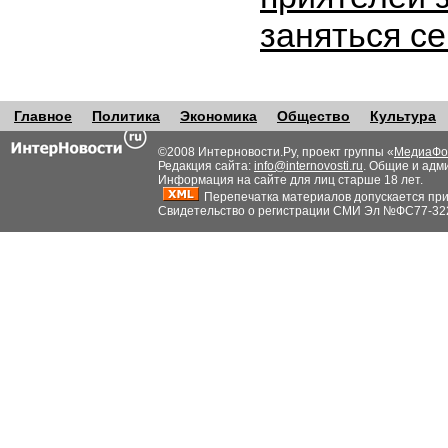
заняться с
Главное
Политика
Экономика
Общество
Культура
©2008 Интерновости.Ру, проект группы «
МедиаФо
Редакция сайта:
info@internovosti.ru
. Общие и адм
Информация на сайте для лиц старше 18 лет.
Перепечатка материалов допускается при н
Свидетельство о регистрации СМИ Эл №ФС77-32