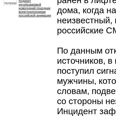
ранен в лифте
подарит
незабываемый
дома, когда н
новогодний праздник
всем поклонникам
российской анимации
неизвестный,
российские С
По данным от
источников, в
поступил сигн
мужчины, кото
словам, подв
со стороны не
Инцидент заф