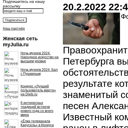
Подпишитесь на нашу
20.2.2022 22:
рассылку
Фо
Наш партнёр
Женская сеть
myJulia.ru
Правоохранит
Ночь музеев 2024.
Народное искусство на
Петербурга в
высшем уровне
обстоятельств
Ночь музеев 2024. Бал
с Пушкиным
результате ко
Конкурс «Лучший
пользователь марта»
знаменитый с
на Diets.ru
песен Алексан
6 интересных
традиций встречи
нового года со всего
Известный ко
мира
«Ёлка телеканала
Карусель» в Крокусе