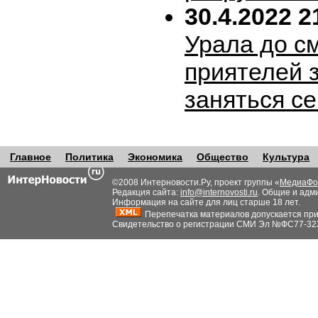
30.4.2022 2
Урала до с
приятелей 
заняться с
Главное
Политика
Экономика
Общество
Культура
©2008 Интерновости.Ру, проект группы «
МедиаФо
Редакция сайта:
info@internovosti.ru
. Общие и адм
Информация на сайте для лиц старше 18 лет.
Перепечатка материалов допускается при н
Свидетельство о регистрации СМИ Эл №ФС77-32