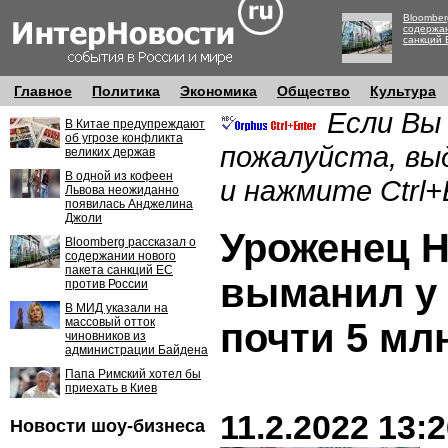
Bloomber
содержан
санкций 
Главное
Политика
Экономика
Общество
Культура
Если Вы
В Китае предупреждают
об угрозе конфликта
пожалуйста, вы
великих держав
В одной из кофеен
и нажмите Ctrl+
Львова неожиданно
появилась Анджелина
Джоли
Уроженец 
Bloomberg рассказал о
содержании нового
пакета санкций ЕС
выманил у
против России
В МИД указали на
массовый отток
почти 5 мл
чиновников из
администрации Байдена
Папа Римский хотел бы
приехать в Киев
11.2.2022 13:
Новости шоу-бизнеса