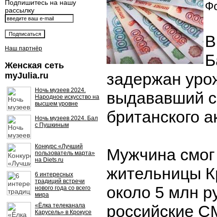
Подпишитесь на нашу
Фо
рассылку
В
Наш партнёр
Б
Женская сеть
задержан уро
myJulia.ru
Ночь музеев 2024.
выдававший с
Народное искусство на
высшем уровне
британского а
Ночь музеев 2024. Бал
с Пушкиным
Конкурс «Лучший
Мужчина смог
пользователь марта»
на Diets.ru
жительницы К
6 интересных
традиций встречи
около 5 млн р
нового года со всего
мира
«Ёлка телеканала
российские С
Карусель» в Крокусе