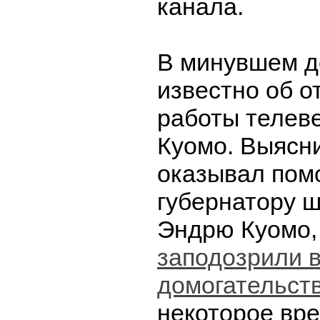
канала.
В минувшем д
известно об о
работы телев
Куомо. Выясни
оказывал помо
губернатору 
Эндрю Куомо, 
заподозрили 
домогательст
некоторое вр