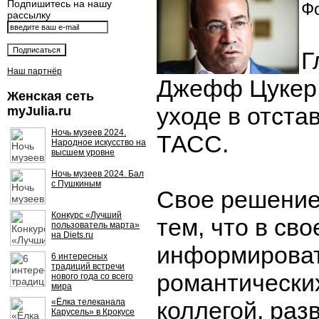
Подпишитесь на нашу
Фо
рассылку
Г
Наш партнёр
Джефф Цукер 
Женская сеть
уходе в отста
myJulia.ru
Ночь музеев 2024.
ТАСС.
Народное искусство на
высшем уровне
Ночь музеев 2024. Бал
с Пушкиным
Свое решение
Конкурс «Лучший
тем, что в сво
пользователь марта»
на Diets.ru
информироват
6 интересных
традиций встречи
романтически
нового года со всего
мира
«Ёлка телеканала
коллегой, раз
Карусель» в Крокусе