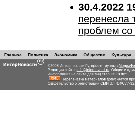
30.4.2022 1
перенесла т
проблем со
Главное
Политика
Экономика
Общество
Культура
©2008 Интерновости.Ру, проект группы «
МедиаФо
Редакция сайта:
info@internovosti.ru
. Общие и адм
Информация на сайте для лиц старше 18 лет.
Перепечатка материалов допускается при н
Свидетельство о регистрации СМИ Эл №ФС77-32