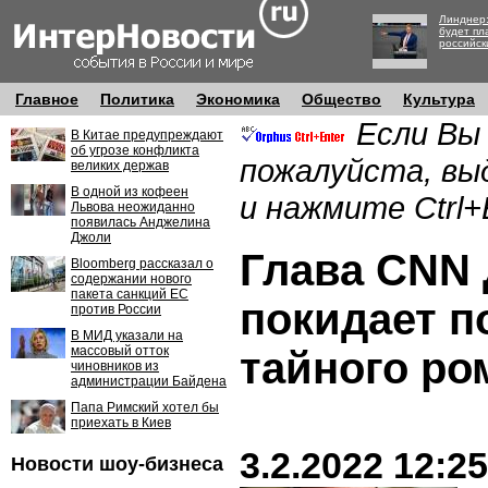
Линднер:
будет пл
российск
Главное
Политика
Экономика
Общество
Культура
Если Вы
В Китае предупреждают
об угрозе конфликта
пожалуйста, вы
великих держав
В одной из кофеен
и нажмите Ctrl+
Львова неожиданно
появилась Анджелина
Джоли
Глава CNN
Bloomberg рассказал о
содержании нового
пакета санкций ЕС
покидает по
против России
В МИД указали на
массовый отток
тайного ро
чиновников из
администрации Байдена
Папа Римский хотел бы
приехать в Киев
3.2.2022 12:25
Новости шоу-бизнеса