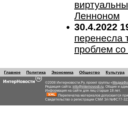
виртуальн
Ленноном
30.4.2022 1
перенесла т
проблем со
Главное
Политика
Экономика
Общество
Культура
©2008 Интерновости.Ру, проект группы «
МедиаФо
Редакция сайта:
info@internovosti.ru
. Общие и адм
Информация на сайте для лиц старше 18 лет.
Перепечатка материалов допускается при н
Свидетельство о регистрации СМИ Эл №ФС77-32