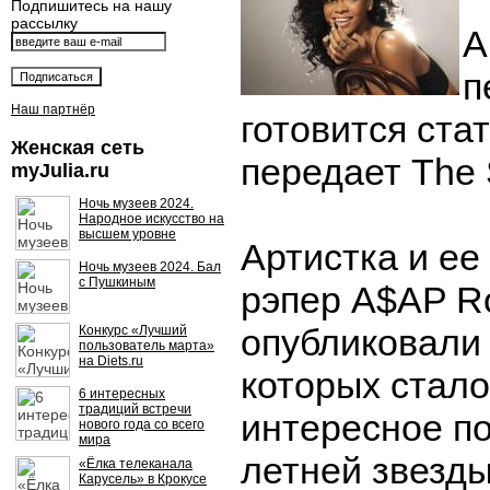
Подпишитесь на нашу
рассылку
А
п
Наш партнёр
готовится ста
Женская сеть
передает The 
myJulia.ru
Ночь музеев 2024.
Народное искусство на
высшем уровне
Артистка и ее
Ночь музеев 2024. Бал
с Пушкиным
рэпер A$AP Ro
опубликовали 
Конкурс «Лучший
пользователь марта»
на Diets.ru
которых стал
6 интересных
традиций встречи
интересное п
нового года со всего
мира
летней звезды
«Ёлка телеканала
Карусель» в Крокусе