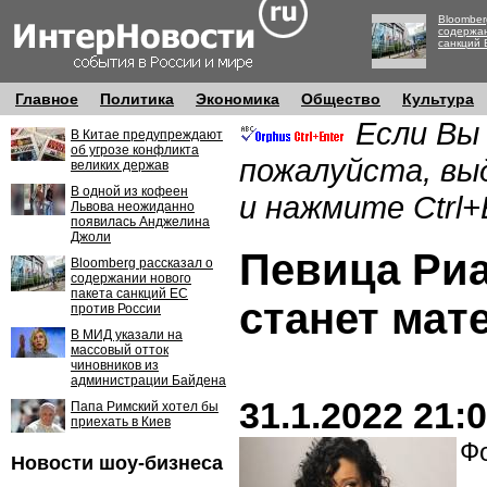
Bloomber
содержан
санкций 
Главное
Политика
Экономика
Общество
Культура
Если Вы
В Китае предупреждают
об угрозе конфликта
пожалуйста, вы
великих держав
В одной из кофеен
и нажмите Ctrl+
Львова неожиданно
появилась Анджелина
Джоли
Певица Риа
Bloomberg рассказал о
содержании нового
пакета санкций ЕС
станет мат
против России
В МИД указали на
массовый отток
чиновников из
администрации Байдена
31.1.2022 21:
Папа Римский хотел бы
приехать в Киев
Фо
Новости шоу-бизнеса