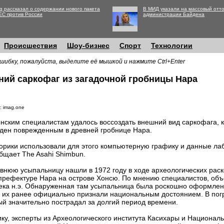
g рассказал о содержании нового пакета
В МИД указали на массовый отто
ЕС против России
администрации Байдена
Происшествия
Шоу-бизнес
Спорт
Технологии
шибку, пожалуйста, выделите её мышкой и нажмите Ctrl+Enter
ний саркофаг из загадочной гробницы Нара
: imag.one
нским специалистам удалось воссоздать внешний вид саркофага, 
ден поврежденным в древней гробнице Нара.
орики использовали для этого компьютерную графику и данные ла
бщает The Asahi Shimbun.
внюю усыпальницу нашли в 1972 году в ходе археологических раск
 префектуре Нара на острове Хонсю. По мнению специалистов, объ
I века н.э. Обнаруженная там усыпальница была роскошно оформлен
 - их ранее официально признали национальным достоянием. В по
ый значительно пострадал за долгий период времени.
у, эксперты из Археологического института Касихары и Националь