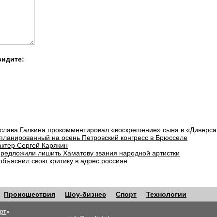
видите:
слава Галкина прокомментировал «воскрешение» сына в «Диверса
планированный на осень Петровский конгресс в Брюсселе
актер Сергей Карякин
предложили лишить Хаматову звания народной артистки
объяснил свою критику в адрес россиян
Происшествия
Шоу-бизнес
Спорт
Технологии
рт
»