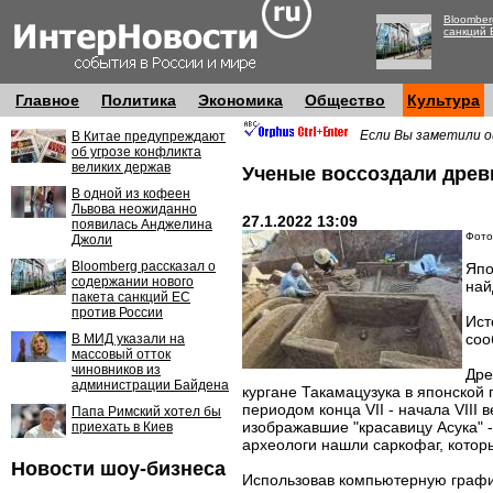
Bloomber
санкций 
Главное
Политика
Экономика
Общество
Культура
Если Вы заметили о
В Китае предупреждают
об угрозе конфликта
великих держав
Ученые воссоздали древ
В одной из кофеен
Львова неожиданно
27.1.2022 13:09
появилась Анджелина
Фото
Джоли
Bloomberg рассказал о
Япо
содержании нового
най
пакета санкций ЕС
против России
Ист
соо
В МИД указали на
массовый отток
чиновников из
Дре
администрации Байдена
кургане Такамацузука в японской
периодом конца VII - начала VII
Папа Римский хотел бы
изображавшие "красавицу Асука"
приехать в Киев
археологи нашли саркофаг, котор
Новости шоу-бизнеса
Использовав компьютерную график