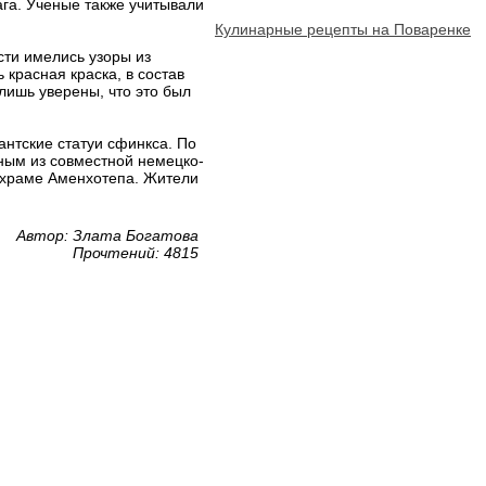
ага. Ученые также учитывали
Кулинарные рецепты на Поваренке
сти имелись узоры из
красная краска, в состав
 лишь уверены, что это был
антские статуи сфинкса. По
еным из совместной немецко-
 храме Аменхотепа. Жители
Автор: Злата Богатова
Прочтений: 4815