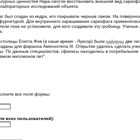
льтурных ценностей Нара смогли восстановить внешний вид саркоф
 лабораторных исследований объекта.
г был создан из кедра, его покрывали черным лаком. На поверхно
фурнитурой. Для внутреннего окрашивания саркофага применялась 
тели пока не установили, для кого создавали эту гробницу. Ученые
а.
столицы Египта Фив (в наше время - Луксор) были
найдены
две гиг
озданы для фараона Аменхотепа III. Открытие удалось сделать уч
пы. По данным специалистов, сфинксы находились в погребальном
рамом миллионов лет".
олните все поля формы:
ля всех пользователей):