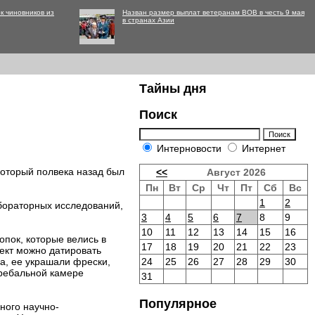
к чиновников из
Назван размер выплат ветеранам ВОВ в честь 9 мая
в странах Азии
Тайны дня
Поиск
Интерновости
Интернет
который полвека назад был
<<
Август 2026
Пн
Вт
Ср
Чт
Пт
Сб
Вс
1
2
бораторных исследований,
3
4
5
6
7
8
9
10
11
12
13
14
15
16
опок, которые велись в
17
18
19
20
21
22
23
ект можно датировать
а, ее украшали фрески,
24
25
26
27
28
29
30
гребальной камере
31
Популярное
ного научно-