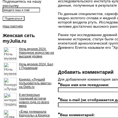
исследовательского института ку
Подпишитесь на нашу
данные, полученные в результате
рассылку
По данным специалистов, саркофа
медно-золотого сплава и медной 
которой входила ртуть. Исследова
человек достаточно высокого ранг
Наш партнёр
Ранее при исследовании древней 
Женская сеть
мнению историков, статуи были с
myJulia.ru
египетской археологической груп
Древнего Египта называли его "Х
Ночь музеев 2024.
Народное искусство на
высшем уровне
Ночь музеев 2024. Бал
с Пушкиным
Добавить комментарий
Для добавления комментария зап
Конкурс «Лучший
пользователь марта»
*
Ваше имя или псевдоним:
на Diets.ru
6 интересных
*
традиций встречи
Ваш e-mail (не отображается д
нового года со всего
мира
«Ёлка телеканала
*
Ваш комментарий:
Карусель» в Крокусе