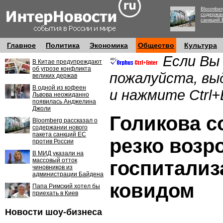
Bloomber
содержан
санкций 
Главное
Политика
Экономика
Общество
Культура
Если Вы
В Китае предупреждают
об угрозе конфликта
пожалуйста, вы
великих держав
В одной из кофеен
и нажмите Ctrl+
Львова неожиданно
появилась Анджелина
Джоли
Голикова с
Bloomberg рассказал о
содержании нового
пакета санкций ЕС
резко возр
против России
В МИД указали на
массовый отток
госпитализ
чиновников из
администрации Байдена
ковидом
Папа Римский хотел бы
приехать в Киев
Новости шоу-бизнеса