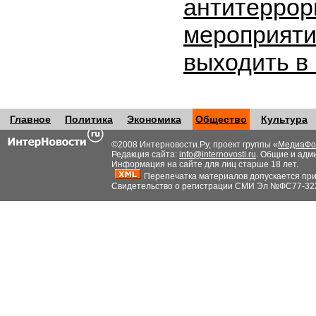
антитеррор
мероприяти
выходить в
Главное
Политика
Экономика
Общество
Культура
©2008 Интерновости.Ру, проект группы «
МедиаФо
Редакция сайта:
info@internovosti.ru
. Общие и адм
Информация на сайте для лиц старше 18 лет.
Перепечатка материалов допускается при н
Свидетельство о регистрации СМИ Эл №ФС77-32