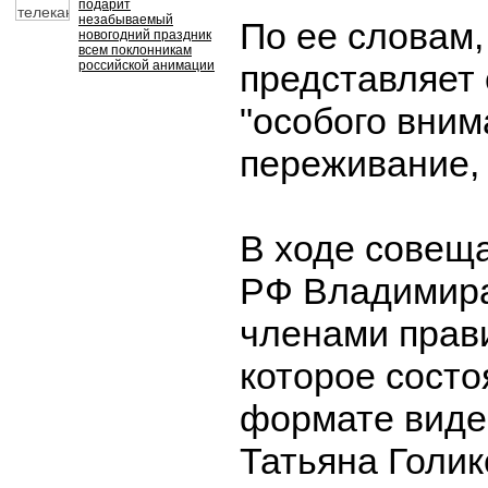
подарит
незабываемый
По ее словам,
новогодний праздник
всем поклонникам
российской анимации
представляет
"особого вним
переживание,
В ходе совещ
РФ Владимира
членами прав
которое состо
формате виде
Татьяна Голик