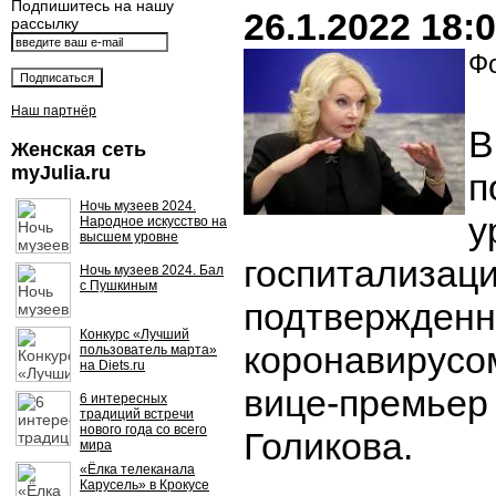
Подпишитесь на нашу
26.1.2022 18:
рассылку
Фо
Наш партнёр
В
Женская сеть
myJulia.ru
п
Ночь музеев 2024.
у
Народное искусство на
высшем уровне
госпитализаци
Ночь музеев 2024. Бал
с Пушкиным
подтвержден
Конкурс «Лучший
коронавирусо
пользователь марта»
на Diets.ru
вице-премьер
6 интересных
традиций встречи
нового года со всего
Голикова.
мира
«Ёлка телеканала
Карусель» в Крокусе