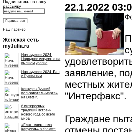
Подпишитесь на нашу
22.1.2022 03:
рассылку
Фо
Наш партнёр
П
Женская сеть
myJulia.ru
с
Ночь музеев 2024.
удовлетворит
Народное искусство на
высшем уровне
заявление, по
Ночь музеев 2024. Бал
с Пушкиным
местных жите
Конкурс «Лучший
"Интерфакс".
пользователь марта»
на Diets.ru
6 интересных
традиций встречи
нового года со всего
Граждане пыт
мира
«Ёлка телеканала
отмены поста
Карусель» в Крокусе