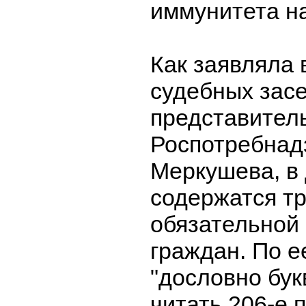
иммунитета на
Как заявляла 
судебных зас
представител
Роспотребнад
Меркушева, в
содержатся т
обязательной
граждан. По е
"дословно бу
читать 206-е 