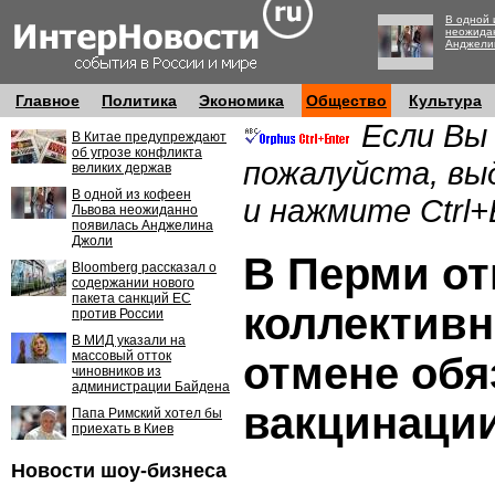
В одной 
неожида
Анджели
Главное
Политика
Экономика
Общество
Культура
Если Вы
В Китае предупреждают
об угрозе конфликта
пожалуйста, вы
великих держав
В одной из кофеен
и нажмите Ctrl+
Львова неожиданно
появилась Анджелина
Джоли
В Перми о
Bloomberg рассказал о
содержании нового
пакета санкций ЕС
коллективн
против России
В МИД указали на
массовый отток
отмене обя
чиновников из
администрации Байдена
вакцинации
Папа Римский хотел бы
приехать в Киев
Новости шоу-бизнеса