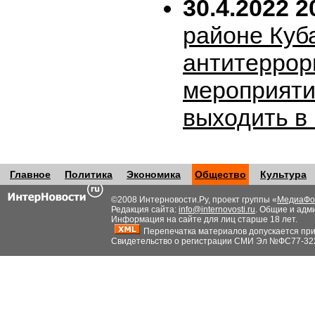
30.4.2022 2
районе Куб
антитеррор
мероприяти
выходить в
Главное
Политика
Экономика
Общество
Культура
©2008 Интерновости.Ру, проект группы «
МедиаФо
Редакция сайта:
info@internovosti.ru
. Общие и адм
Информация на сайте для лиц старше 18 лет.
Перепечатка материалов допускается при н
Свидетельство о регистрации СМИ Эл №ФС77-32