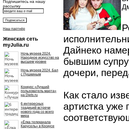
Подпишитесь на нашу
Д
рассылку
Р
Наш партнёр
исполнительн
Женская сеть
myJulia.ru
Дайнеко наме
Ночь музеев 2024.
Народное искусство на
бывшим супру
высшем уровне
дочери, переда
Ночь музеев 2024. Бал
с Пушкиным
Конкурс «Лучший
пользователь марта»
Как стало изв
на Diets.ru
артистка уже 
6 интересных
традиций встречи
нового года со всего
соответствую
мира
«Ёлка телеканала
Карусель» в Крокусе