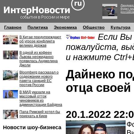
Линднер:
будет пл
российск
Главное
Политика
Экономика
Общество
Культура
Если Вы
В Китае предупреждают
об угрозе конфликта
пожалуйста, вы
великих держав
В одной из кофеен
и нажмите Ctrl+
Львова неожиданно
появилась Анджелина
Джоли
Дайнеко по
Bloomberg рассказал о
содержании нового
пакета санкций ЕС
отца своей
против России
В МИД указали на
массовый отток
чиновников из
администрации Байдена
20.1.2022 22:
Папа Римский хотел бы
приехать в Киев
Фо
Новости шоу-бизнеса
Ви