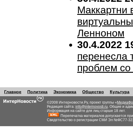
Маккартни 
виртуальн
Ленноном
30.4.2022 1
перенесла т
проблем со
Главное
Политика
Экономика
Общество
Культура
©2008 Интерновости.Ру, проект группы «
МедиаФо
Редакция сайта:
info@internovosti.ru
. Общие и адм
Информация на сайте для лиц старше 18 лет.
Перепечатка материалов допускается при н
Свидетельство о регистрации СМИ Эл №ФС77-32