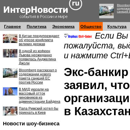
Bloomber
содержан
санкций 
Главное
Политика
Экономика
Общество
Культура
Если Вы
В Китае предупреждают
об угрозе конфликта
пожалуйста, вы
великих держав
В одной из кофеен
и нажмите Ctrl+
Львова неожиданно
появилась Анджелина
Джоли
Экс-банкир
Bloomberg рассказал о
содержании нового
пакета санкций ЕС
заявил, чт
против России
В МИД указали на
массовый отток
организаци
чиновников из
администрации Байдена
в Казахста
Папа Римский хотел бы
приехать в Киев
Новости шоу-бизнеса