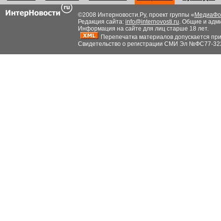
©2008 Интерновости.Ру, проект группы «
МедиаФо
Редакция сайта:
info@internovosti.ru
. Общие и адм
Информация на сайте для лиц старше 18 лет.
Перепечатка материалов допускается при н
Свидетельство о регистрации СМИ Эл №ФС77-32