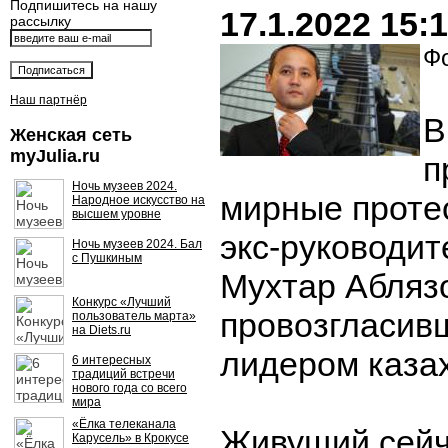
Подпишитесь на нашу
17.1.2022 15:
рассылку
Фо
Наш партнёр
В
Женская сеть
myJulia.ru
п
Ночь музеев 2024.
мирные проте
Народное искусство на
высшем уровне
экс-руководит
Ночь музеев 2024. Бал
с Пушкиным
Мухтар Абляз
Конкурс «Лучший
провозгласив
пользователь марта»
на Diets.ru
лидером казах
6 интересных
традиций встречи
нового года со всего
мира
«Ёлка телеканала
Живущий сейч
Карусель» в Крокусе