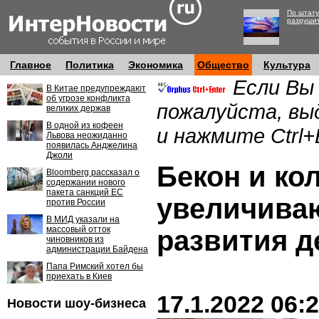
По штату
разруши
Главное
Политика
Экономика
Общество
Культура
Если Вы
В Китае предупреждают
об угрозе конфликта
пожалуйста, вы
великих держав
В одной из кофеен
и нажмите Ctrl+
Львова неожиданно
появилась Анджелина
Джоли
Бекон и ко
Bloomberg рассказал о
содержании нового
пакета санкций ЕС
увеличива
против России
В МИД указали на
массовый отток
развития 
чиновников из
администрации Байдена
Папа Римский хотел бы
приехать в Киев
17.1.2022 06:
Новости шоу-бизнеса