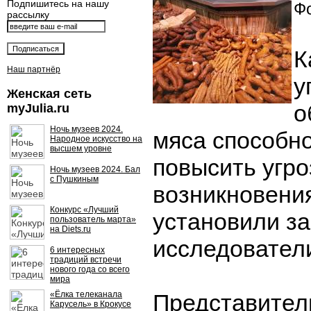
Подпишитесь на нашу
Фо
рассылку
К
Наш партнёр
у
Женская сеть
о
myJulia.ru
Ночь музеев 2024.
мяса способн
Народное искусство на
высшем уровне
повысить угро
Ночь музеев 2024. Бал
с Пушкиным
возникновени
Конкурс «Лучший
установили з
пользователь марта»
на Diets.ru
исследовател
6 интересных
традиций встречи
нового года со всего
мира
«Ёлка телеканала
Представител
Карусель» в Крокусе