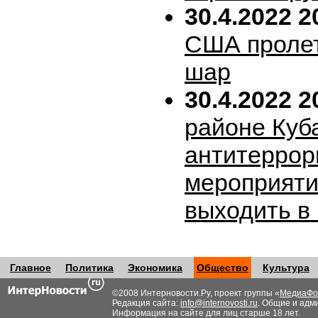
30.4.2022 2
США пролет
шар
30.4.2022 2
районе Куб
антитеррор
мероприяти
выходить в
Главное
Политика
Экономика
Общество
Культура
©2008 Интерновости.Ру, проект группы «
МедиаФо
Редакция сайта:
info@internovosti.ru
. Общие и адм
Информация на сайте для лиц старше 18 лет.