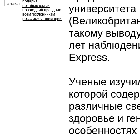
подарит
университета
незабываемый
новогодний праздник
всем поклонникам
(Великобрита
российской анимации
такому вывод
лет наблюден
Express.
Ученые изучил
которой соде
различные св
здоровье и ге
особенностях