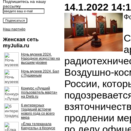
Подпишитесь на нашу
14.1.2022 14:
рассылку
Фо
Наш партнёр
С
Женская сеть
myJulia.ru
а
Ночь музеев 2024.
радиотехниче
Народное искусство на
высшем уровне
Воздушно-кос
Ночь музеев 2024. Бал
с Пушкиным
России, котор
Конкурс «Лучший
подозреваетс
пользователь марта»
на Diets.ru
взяточничеств
6 интересных
традиций встречи
нового года со всего
продлении ме
мира
«Ёлка телеканала
по делу офиц
Карусель» в Крокусе