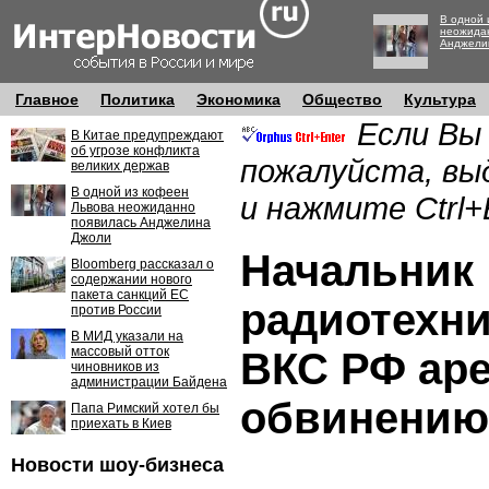
В одной 
неожида
Анджели
Главное
Политика
Экономика
Общество
Культура
Если Вы
В Китае предупреждают
об угрозе конфликта
пожалуйста, вы
великих держав
В одной из кофеен
и нажмите Ctrl+
Львова неожиданно
появилась Анджелина
Джоли
Начальник
Bloomberg рассказал о
содержании нового
пакета санкций ЕС
радиотехни
против России
В МИД указали на
массовый отток
ВКС РФ аре
чиновников из
администрации Байдена
обвинению 
Папа Римский хотел бы
приехать в Киев
Новости шоу-бизнеса