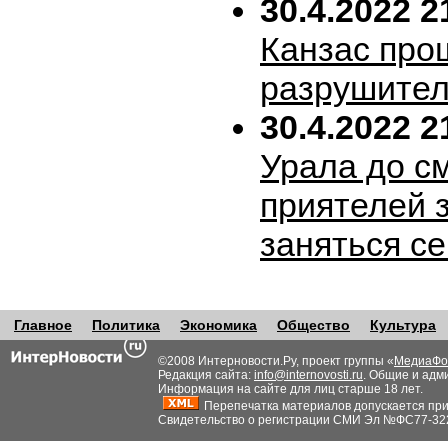
30.4.2022 2
Канзас про
разрушител
30.4.2022 2
Урала до с
приятелей 
заняться с
Главное
Политика
Экономика
Общество
Культура
©2008 Интерновости.Ру, проект группы «
МедиаФо
Редакция сайта:
info@internovosti.ru
. Общие и адм
Информация на сайте для лиц старше 18 лет.
Перепечатка материалов допускается при н
Свидетельство о регистрации СМИ Эл №ФС77-32