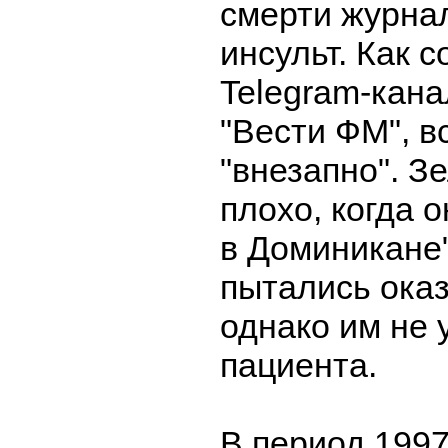
смерти журнал
инсульт. Как 
Telegram-кан
"Вести ФМ", в
"внезапно". З
плохо, когда 
в Доминикане
пытались ока
однако им не 
пациента.
В период 1997