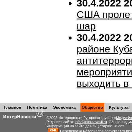
30.4.2022 2
США пролет
шар
30.4.2022 2
районе Куб
антитеррор
мероприяти
выходить в
Главное
Политика
Экономика
Общество
Культура
©2008 Интерновости.Ру, проект группы «
МедиаФо
Редакция сайта:
info@internovosti.ru
. Общие и адм
Информация на сайте для лиц старше 18 лет.
Перепечатка материалов допускается при н