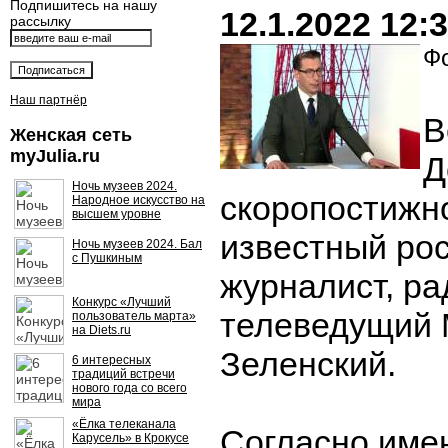
Подпишитесь на нашу
12.1.2022 12:
рассылку
Фо
Наш партнёр
В
Женская сеть
myJulia.ru
Д
Ночь музеев 2024.
скоропостижн
Народное искусство на
высшем уровне
известный ро
Ночь музеев 2024. Бал
с Пушкиным
журналист, ра
Конкурс «Лучший
телеведущий
пользователь марта»
на Diets.ru
Зеленский.
6 интересных
традиций встречи
нового года со всего
мира
«Ёлка телеканала
Согласно име
Карусель» в Крокусе