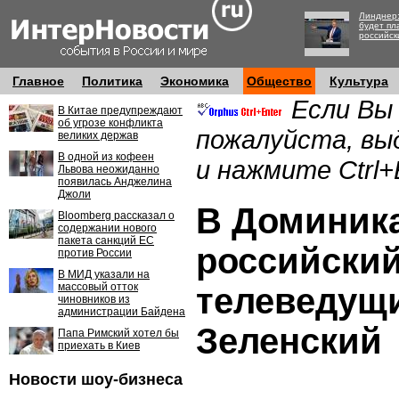
Линднер:
будет пл
российск
Главное
Политика
Экономика
Общество
Культура
Если Вы
В Китае предупреждают
об угрозе конфликта
пожалуйста, вы
великих держав
В одной из кофеен
и нажмите Ctrl+
Львова неожиданно
появилась Анджелина
Джоли
В Доминик
Bloomberg рассказал о
содержании нового
пакета санкций ЕС
российский
против России
В МИД указали на
массовый отток
телеведущ
чиновников из
администрации Байдена
Зеленский
Папа Римский хотел бы
приехать в Киев
Новости шоу-бизнеса