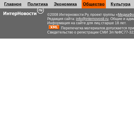
Главное
Политика
Экономика
Общество
Культура
©2008 Интерновости.Ру, проект группы «
МедиаФо
Редакция сайта:
info@internovosti.ru
. Общие и адм
Информация на сайте для лиц старше 18 лет.
Перепечатка материалов допускается при н
Свидетельство о регистрации СМИ Эл №ФС77-32