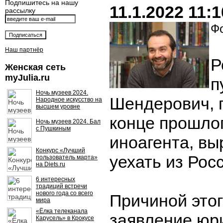
Подпишитесь на нашу
11.1.2022 11:1
рассылку
Фо
Наш партнёр
Р
Женская сеть
myJulia.ru
п
Ночь музеев 2024.
Шендерович, 
Народное искусство на
высшем уровне
конце прошлог
Ночь музеев 2024. Бал
с Пушкиным
иноагента, в
Конкурс «Лучший
уехать из Рос
пользователь марта»
на Diets.ru
6 интересных
традиций встречи
нового года со всего
Причиной это
мира
«Ёлка телеканала
заявление юр
Карусель» в Крокусе