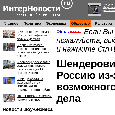
Линднер:
будет пл
российск
Главное
Политика
Экономика
Общество
Культура
Если Вы
В Китае предупреждают
об угрозе конфликта
пожалуйста, вы
великих держав
В одной из кофеен
и нажмите Ctrl+
Львова неожиданно
появилась Анджелина
Джоли
Шендерови
Bloomberg рассказал о
содержании нового
пакета санкций ЕС
Россию из-
против России
В МИД указали на
массовый отток
возможного
чиновников из
администрации Байдена
дела
Папа Римский хотел бы
приехать в Киев
Новости шоу-бизнеса