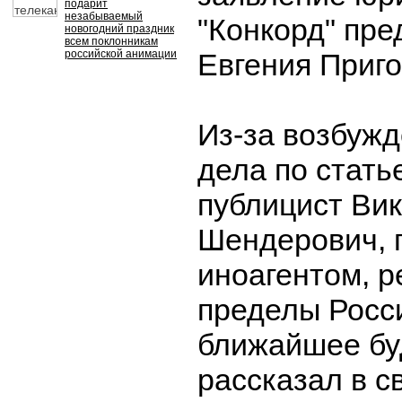
подарит
незабываемый
"Конкорд" пр
новогодний праздник
всем поклонникам
российской анимации
Евгения Приг
Из-за возбужд
дела по стать
публицист Ви
Шендерович, 
иноагентом, р
пределы Росси
ближайшее бу
рассказал в с