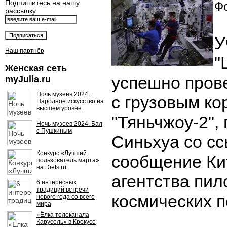
Подпишитесь на нашу
Фо
рассылку
У
Наш партнёр
"
Женская сеть
успешно пров
myJulia.ru
Ночь музеев 2024.
с грузовым к
Народное искусство на
высшем уровне
"Тяньчжоу-2",
Ночь музеев 2024. Бал
с Пушкиным
Синьхуа со сс
Конкурс «Лучший
сообщение Ки
пользователь марта»
на Diets.ru
агентства пи
6 интересных
традиций встречи
космических п
нового года со всего
мира
«Ёлка телеканала
Карусель» в Крокусе