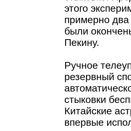
этого экспери
примерно два 
были окончены
Пекину.
Ручное телеуп
резервный сп
автоматическо
стыковки бесп
Китайские ас
впервые испол