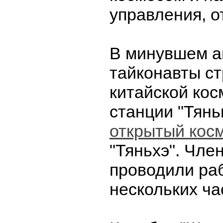
управления, 
В минувшем а
тайконавты с
китайской кос
станции "Тянь
открытый кос
"Тяньхэ". Чле
проводили ра
нескольких ча