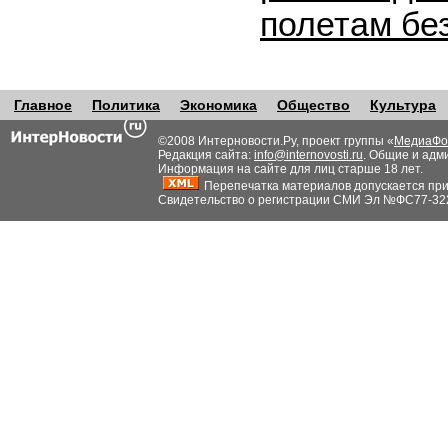
полетам бе
Главное
Политика
Экономика
Общество
Культура
©2008 Интерновости.Ру, проект группы «
МедиаФо
Редакция сайта:
info@internovosti.ru
. Общие и адм
Информация на сайте для лиц старше 18 лет.
Перепечатка материалов допускается при н
Свидетельство о регистрации СМИ Эл №ФС77-32