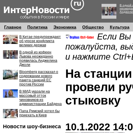
В одной 
неожида
Анджели
Главное
Политика
Экономика
Общество
Культура
Если Вы
В Китае предупреждают
об угрозе конфликта
пожалуйста, вы
великих держав
В одной из кофеен
и нажмите Ctrl+
Львова неожиданно
появилась Анджелина
Джоли
На станции
Bloomberg рассказал о
содержании нового
пакета санкций ЕС
провели р
против России
В МИД указали на
массовый отток
стыковку
чиновников из
администрации Байдена
Папа Римский хотел бы
приехать в Киев
10.1.2022 14:
Новости шоу-бизнеса