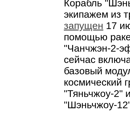
Корабль "Шэнь
экипажем из т
запущен
17 ию
помощью раке
"Чанчжэн-2-эф
сейчас включа
базовый модул
космический г
"Тяньчжоу-2" 
"Шэньчжоу-12"