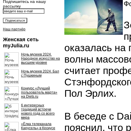
Подпишитесь на нашу
Фо
рассылку
З
Наш партнёр
п
Женская сеть
оказалась на 
myJulia.ru
Ночь музеев 2024.
волны массов
Народное искусство на
высшем уровне
считает проф
Ночь музеев 2024. Бал
с Пушкиным
Стэнфордског
Конкурс «Лучший
Пол Эрлих.
пользователь марта»
на Diets.ru
6 интересных
традиций встречи
В беседе с Dai
нового года со всего
мира
«Ёлка телеканала
пояснил, что 
Карусель» в Крокусе