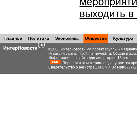
мероприяти
выходить в
Главное
Политика
Экономика
Общество
Культура
©2008 Интерновости.Ру, проект группы «
МедиаФо
Редакция сайта:
info@internovosti.ru
. Общие и адм
Информация на сайте для лиц старше 18 лет.
Перепечатка материалов допускается при н
Свидетельство о регистрации СМИ Эл №ФС77-32