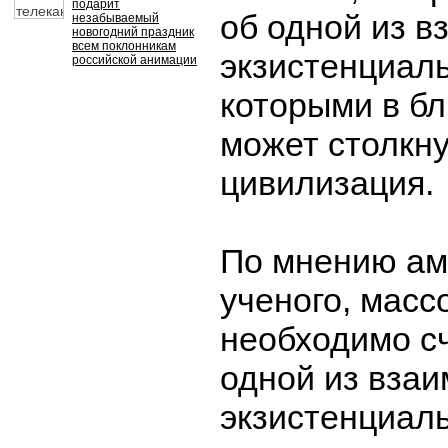
подарит
об одной из 
незабываемый
новогодний праздник
всем поклонникам
экзистенциаль
российской анимации
которыми в б
может столкн
цивилизация.
По мнению ам
ученого, мас
необходимо с
одной из вза
экзистенциаль