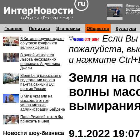
Линднер:
будет пл
российск
Главное
Политика
Экономика
Общество
Культура
Если Вы
В Китае предупреждают
об угрозе конфликта
пожалуйста, вы
великих держав
В одной из кофеен
и нажмите Ctrl+
Львова неожиданно
появилась Анджелина
Джоли
Земля на п
Bloomberg рассказал о
содержании нового
пакета санкций ЕС
волны мас
против России
В МИД указали на
массовый отток
вымирани
чиновников из
администрации Байдена
Папа Римский хотел бы
приехать в Киев
9.1.2022 19:07
Новости шоу-бизнеса