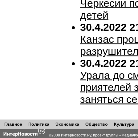
Черкесии п
детей
30.4.2022 2
Канзас про
разрушител
30.4.2022 2
Урала до с
приятелей 
заняться с
Главное
Политика
Экономика
Общество
Культура
©2008 Интерновости.Ру, проект группы «
МедиаФо