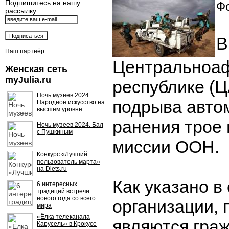
Подпишитесь на нашу
Фо
рассылку
В
Наш партнёр
Центральноа
Женская сеть
myJulia.ru
республике (Ц
Ночь музеев 2024.
подрыва авто
Народное искусство на
высшем уровне
ранения трое
Ночь музеев 2024. Бал
с Пушкиным
миссии ООН.
Конкурс «Лучший
пользователь марта»
на Diets.ru
Как указано в
6 интересных
традиций встречи
нового года со всего
организации,
мира
«Ёлка телеканала
являются гра
Карусель» в Крокусе