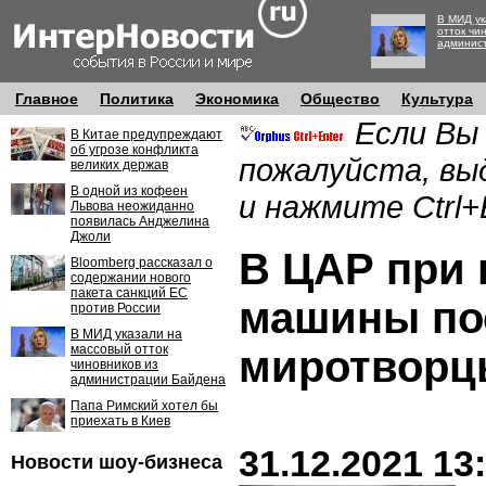
В МИД ук
отток чи
админис
Главное
Политика
Экономика
Общество
Культура
Если Вы
В Китае предупреждают
об угрозе конфликта
пожалуйста, вы
великих держав
В одной из кофеен
и нажмите Ctrl+
Львова неожиданно
появилась Анджелина
Джоли
В ЦАР при
Bloomberg рассказал о
содержании нового
пакета санкций ЕС
машины по
против России
В МИД указали на
массовый отток
миротвор
чиновников из
администрации Байдена
Папа Римский хотел бы
приехать в Киев
31.12.2021 13
Новости шоу-бизнеса