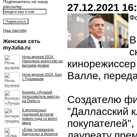
Подпишитесь на нашу
27.12.2021 16
рассылку
Фо
Наш партнёр
В
Женская сеть
myJulia.ru
с
Ночь музеев 2024.
кинорежиссер
Народное искусство на
высшем уровне
Валле, передае
Ночь музеев 2024. Бал
с Пушкиным
Конкурс «Лучший
Создателю ф
пользователь марта»
на Diets.ru
"Далласский к
6 интересных
традиций встречи
нового года со всего
покупателей",
мира
«Ёлка телеканала
лауреату пре
Карусель» в Крокусе