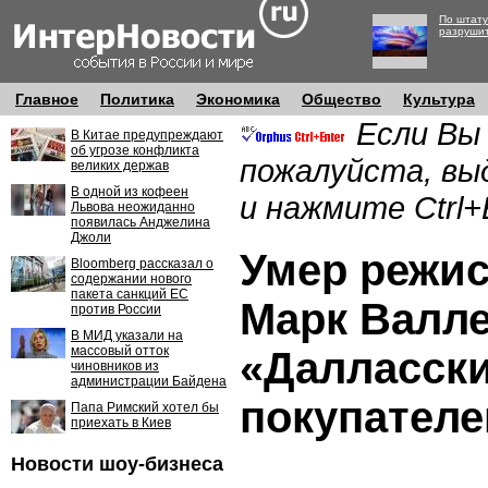
По штату
разруши
Главное
Политика
Экономика
Общество
Культура
Если Вы
В Китае предупреждают
об угрозе конфликта
пожалуйста, вы
великих держав
В одной из кофеен
и нажмите Ctrl+
Львова неожиданно
появилась Анджелина
Джоли
Умер режис
Bloomberg рассказал о
содержании нового
пакета санкций ЕС
Марк Валле
против России
В МИД указали на
массовый отток
«Далласски
чиновников из
администрации Байдена
покупателе
Папа Римский хотел бы
приехать в Киев
Новости шоу-бизнеса