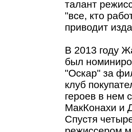
талант режис
"все, кто рабо
приводит изда
В 2013 году 
был номиниро
"Оскар" за фи
клуб покупате
героев в нем 
МакКонахи и 
Спустя четыре
режиссером м