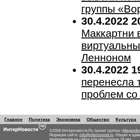
группы «Во
30.4.2022 2
Маккартни 
виртуальн
Ленноном
30.4.2022 1
перенесла т
проблем со
Главное
Политика
Экономика
Общество
Культура
©2008 Интерновости.Ру, проект группы «
МедиаФо
Редакция сайта:
info@internovosti.ru
. Общие и адм
Информация на сайте для лиц старше 18 лет.