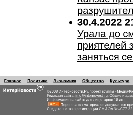
разрушител
30.4.2022 2
Урала до с
приятелей 
заняться с
Главное
Политика
Экономика
Общество
Культура
©2008 Интерновости.Ру, проект группы «
МедиаФо
Редакция сайта:
info@internovosti.ru
. Общие и адм
Информация на сайте для лиц старше 18 лет.
Перепечатка материалов допускается при н
Свидетельство о регистрации СМИ Эл №ФС77-32