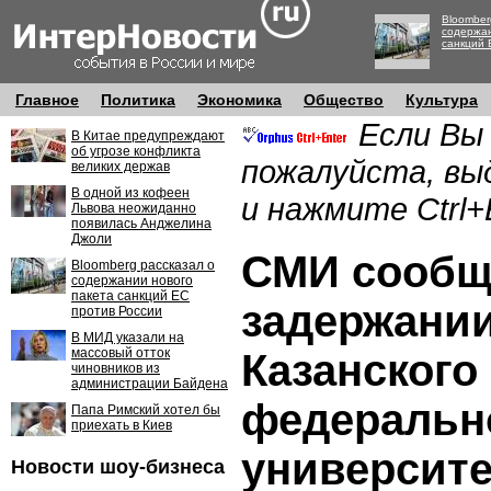
Bloomber
содержан
санкций 
Главное
Политика
Экономика
Общество
Культура
Если Вы
В Китае предупреждают
об угрозе конфликта
пожалуйста, вы
великих держав
В одной из кофеен
и нажмите Ctrl+
Львова неожиданно
появилась Анджелина
Джоли
СМИ сообщ
Bloomberg рассказал о
содержании нового
пакета санкций ЕС
задержании
против России
В МИД указали на
массовый отток
Казанского
чиновников из
администрации Байдена
федеральн
Папа Римский хотел бы
приехать в Киев
университе
Новости шоу-бизнеса