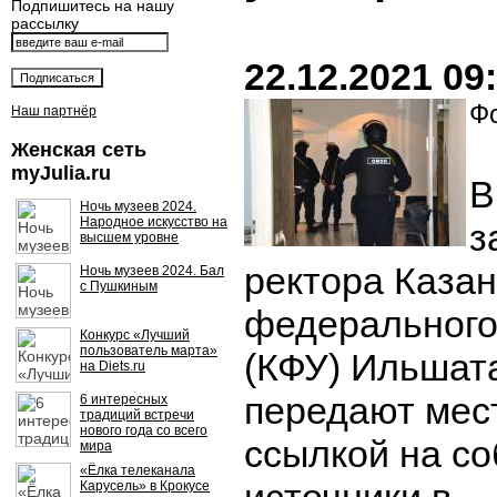
Подпишитесь на нашу
рассылку
22.12.2021 09
Фо
Наш партнёр
Женская сеть
myJulia.ru
В
Ночь музеев 2024.
Народное искусство на
з
высшем уровне
ректора Казан
Ночь музеев 2024. Бал
с Пушкиным
федерального
Конкурс «Лучший
пользователь марта»
(КФУ) Ильшат
на Diets.ru
передают мес
6 интересных
традиций встречи
нового года со всего
ссылкой на с
мира
«Ёлка телеканала
Карусель» в Крокусе