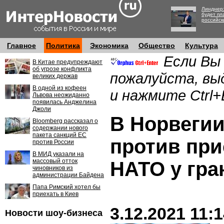
Линднер:
будет пл
российск
Главное
Политика
Экономика
Общество
Культура
Если Вы
В Китае предупреждают
об угрозе конфликта
пожалуйста, вы
великих держав
В одной из кофеен
и нажмите Ctrl+
Львова неожиданно
появилась Анджелина
Джоли
В Норвеги
Bloomberg рассказал о
содержании нового
пакета санкций ЕС
против при
против России
В МИД указали на
массовый отток
НАТО у гра
чиновников из
администрации Байдена
Папа Римский хотел бы
приехать в Киев
3.12.2021 11:
Новости шоу-бизнеса