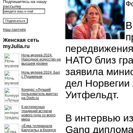
Подпишитесь на нашу
Фо
рассылку
В
Наш партнёр
п
Женская сеть
передвижения
myJulia.ru
Ночь музеев 2024.
НАТО близ гра
Народное искусство на
высшем уровне
заявила мини
Ночь музеев 2024. Бал
с Пушкиным
дел Норвегии
Конкурс «Лучший
Уитфельдт.
пользователь марта»
на Diets.ru
6 интересных
традиций встречи
В интервью и
нового года со всего
мира
«Ёлка телеканала
Gang дипломат
Карусель» в Крокусе