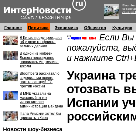
Bloomber
содержан
санкций 
Главное
Политика
Экономика
Общество
Культура
Если Вы
В Китае предупреждают
об угрозе конфликта
пожалуйста, вы
великих держав
В одной из кофеен
и нажмите Ctrl+
Львова неожиданно
появилась Анджелина
Джоли
Украина тр
Bloomberg рассказал о
содержании нового
пакета санкций ЕС
отозвать 
против России
В МИД указали на
массовый отток
Испании уч
чиновников из
администрации Байдена
российски
Папа Римский хотел бы
приехать в Киев
Новости шоу-бизнеса