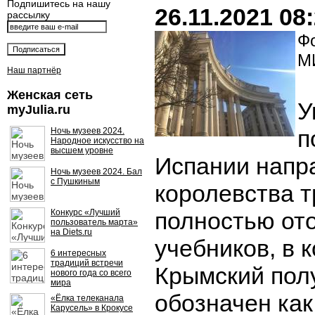
Подпишитесь на нашу
26.11.2021 08
рассылку
Фо
М
Наш партнёр
Женская сеть
У
myJulia.ru
п
Ночь музеев 2024.
Народное искусство на
высшем уровне
Испании напр
Ночь музеев 2024. Бал
с Пушкиным
королевства 
Конкурс «Лучший
полностью от
пользователь марта»
на Diets.ru
учебников, в 
6 интересных
традиций встречи
Крымский пол
нового года со всего
мира
обозначен как
«Ёлка телеканала
Карусель» в Крокусе