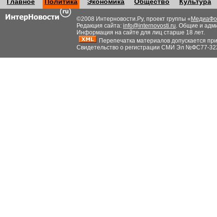
Главное
Политика
Экономика
Общество
Культура
©2008 Интерновости.Ру, проект группы «
МедиаФо
Редакция сайта:
info@internovosti.ru
. Общие и адм
Информация на сайте для лиц старше 18 лет.
Перепечатка материалов допускается при н
Свидетельство о регистрации СМИ Эл №ФС77-32