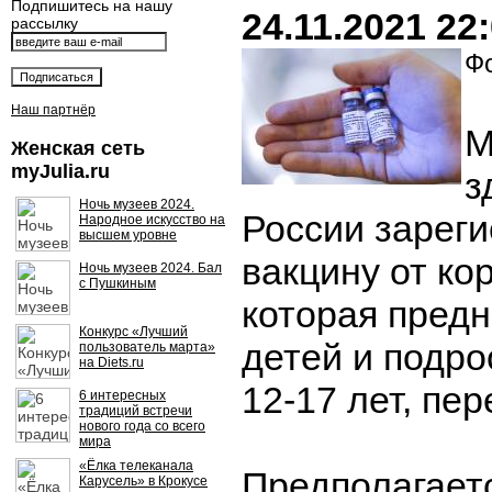
Подпишитесь на нашу
24.11.2021 22
рассылку
Фо
Наш партнёр
М
Женская сеть
myJulia.ru
з
Ночь музеев 2024.
России зарег
Народное искусство на
высшем уровне
вакцину от ко
Ночь музеев 2024. Бал
с Пушкиным
которая пред
Конкурс «Лучший
детей и подро
пользователь марта»
на Diets.ru
12-17 лет, пе
6 интересных
традиций встречи
нового года со всего
мира
«Ёлка телеканала
Предполагаетс
Карусель» в Крокусе