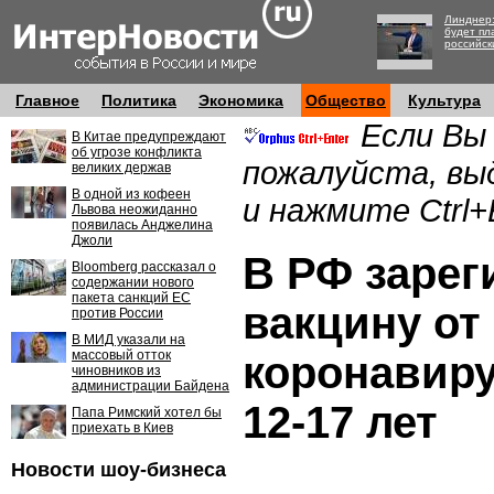
Линднер:
будет пл
российск
Главное
Политика
Экономика
Общество
Культура
Если Вы
В Китае предупреждают
об угрозе конфликта
пожалуйста, вы
великих держав
В одной из кофеен
и нажмите Ctrl+
Львова неожиданно
появилась Анджелина
Джоли
В РФ зарег
Bloomberg рассказал о
содержании нового
пакета санкций ЕС
вакцину от
против России
В МИД указали на
массовый отток
коронавиру
чиновников из
администрации Байдена
12-17 лет
Папа Римский хотел бы
приехать в Киев
Новости шоу-бизнеса