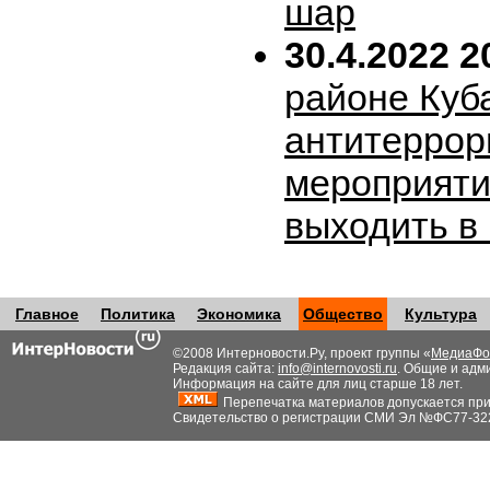
шар
30.4.2022 2
районе Куб
антитеррор
мероприяти
выходить в
Главное
Политика
Экономика
Общество
Культура
©2008 Интерновости.Ру, проект группы «
МедиаФо
Редакция сайта:
info@internovosti.ru
. Общие и адм
Информация на сайте для лиц старше 18 лет.
Перепечатка материалов допускается при н
Свидетельство о регистрации СМИ Эл №ФС77-32