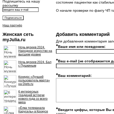
Подпишитесь на нашу
состояние пациентки как стабиль
рассылку
О начале проверки по факту ЧП т
Наш партнёр
Женская сеть
Добавить комментарий
myJulia.ru
Для добавления комментария зап
*
Ваше имя или псевдоним:
Ночь музеев 2024.
Народное искусство на
высшем уровне
*
Ваш e-mail (не отображается д
Ночь музеев 2024. Бал
с Пушкиным
*
Ваш комментарий:
Конкурс «Лучший
пользователь марта»
на Diets.ru
6 интересных
традиций встречи
нового года со всего
мира
«Ёлка телеканала
*
Введите цифры, которые Вы 
Карусель» в Крокусе