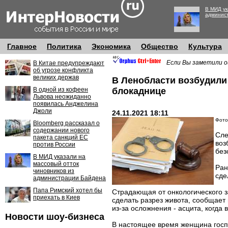
В МИД ук
админис
Главное
Политика
Экономика
Общество
Культура
Если Вы заметили о
В Китае предупреждают
об угрозе конфликта
великих держав
В Ленобласти возбудили
В одной из кофеен
блокаднице
Львова неожиданно
появилась Анджелина
Джоли
24.11.2021 18:11
Фото:
Bloomberg рассказал о
содержании нового
Сле
пакета санкций ЕС
воз
против России
без
В МИД указали на
массовый отток
Ран
чиновников из
сде
администрации Байдена
Папа Римский хотел бы
Страдающая от онкологического 
приехать в Киев
сделать разрез живота, сообщает
из-за осложнения - асцита, когда
Новости шоу-бизнеса
В настоящее время женщина госп