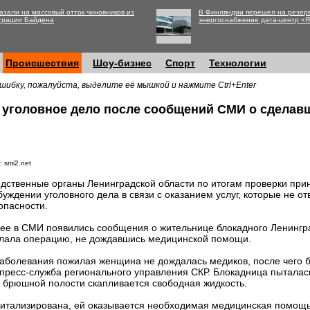
азали на массовый отток чиновников из
В Финляндии перешел на резер
трации Байдена
энергоснабжение дата-центр «
Происшествия
Шоу-бизнес
Спорт
Технологии
шибку, пожалуйста, выделите её мышкой и нажмите Ctrl+Enter
 уголовное дело после сообщений СМИ о сделав
 smi2.net
дственные органы Ленинградской области по итогам проверки при
буждении уголовного дела в связи с оказанием услуг, которые не о
опасности.
ее в СМИ появились сообщения о жительнице блокадного Ленингра
лала операцию, не дождавшись медицинской помощи.
заболевания пожилая женщина не дождалась медиков, после чего 
 пресс-служба регионального управления СКР. Блокадница пыталась
 в брюшной полости скапливается свободная жидкость.
итализирована, ей оказывается необходимая медицинская помощь