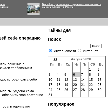
вное
Bloomberg рассказал о содержании нового пакета
Яндекса»
санкций ЕС против России
Тайны дня
шей себе операцию
Поиск
Интерновости
Интернет
<<
Август 2026
няли решение о
Пн
Вт
Ср
Чт
Пт
Сб
Вс
твечали требованиям
1
2
3
4
5
6
7
8
9
да, которая сама себе
10
11
12
13
14
15
16
17
18
19
20
21
22
23
24
25
26
27
28
29
30
была вынуждена сама
 облегчить свое состояние
31
Популярное
. Врачи оценивают