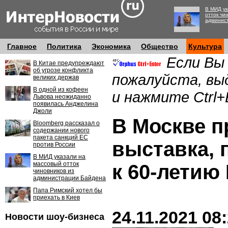
В МИД ук
отток чи
админис
Главное
Политика
Экономика
Общество
Культура
Если Вы
В Китае предупреждают
об угрозе конфликта
пожалуйста, вы
великих держав
В одной из кофеен
и нажмите Ctrl+
Львова неожиданно
появилась Анджелина
Джоли
В Москве п
Bloomberg рассказал о
содержании нового
пакета санкций ЕС
выставка, 
против России
В МИД указали на
массовый отток
к 60-летию
чиновников из
администрации Байдена
Папа Римский хотел бы
приехать в Киев
24.11.2021 08
Новости шоу-бизнеса