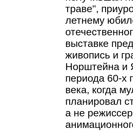
траве", приуро
летнему юби
отечественног
выставке пре
живопись и г
Норштейна и 
периода 60-х 
века, когда м
планировал с
а не режиссе
анимационног