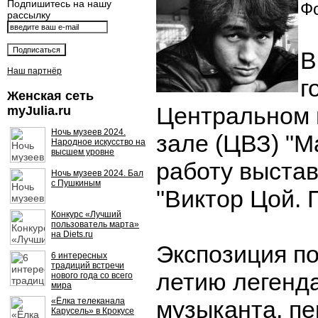
Подпишитесь на нашу
Фо
рассылку
В
Наш партнёр
г
Женская сеть
Центральном 
myJulia.ru
Ночь музеев 2024.
зале (ЦВЗ) "М
Народное искусство на
высшем уровне
работу выстав
Ночь музеев 2024. Бал
с Пушкиным
"Виктор Цой. П
Конкурс «Лучший
пользователь марта»
на Diets.ru
Экспозиция п
6 интересных
традиций встречи
летию легенда
нового года со всего
мира
«Ёлка телеканала
музыканта, п
Карусель» в Крокусе