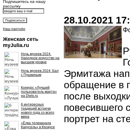
Подпишитесь на нашу
рассылку
28.10.2021 17
Фо
Наш партнёр
Женская сеть
myJulia.ru
Р
Ночь музеев 2024.
Народное искусство на
Г
высшем уровне
Эрмитажа нап
Ночь музеев 2024. Бал
с Пушкиным
обращение в 
Конкурс «Лучший
пользователь марта»
после выходки
на Diets.ru
повесившего 
6 интересных
традиций встречи
нового года со всего
портрет на сте
мира
«Ёлка телеканала
Карусель» в Крокусе