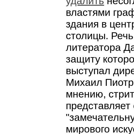
удалить
несог
властями гра
здания в цент
столицы. Речь
литератора Д
защиту котор
выступал дир
Михаил Пиотро
мнению, стрит
представляет
"замечательн
мирового иску