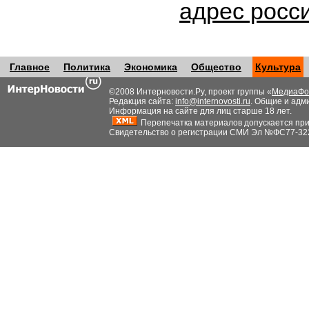
адрес росс
Главное
Политика
Экономика
Общество
Культура
©2008 Интерновости.Ру, проект группы «
МедиаФо
Редакция сайта:
info@internovosti.ru
. Общие и адм
Информация на сайте для лиц старше 18 лет.
Перепечатка материалов допускается при н
Свидетельство о регистрации СМИ Эл №ФС77-32