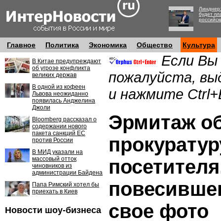
Линднер:
будет пл
российск
Главное
Политика
Экономика
Общество
Культура
Если Вы
В Китае предупреждают
об угрозе конфликта
пожалуйста, вы
великих держав
В одной из кофеен
и нажмите Ctrl+
Львова неожиданно
появилась Анджелина
Джоли
Эрмитаж об
Bloomberg рассказал о
содержании нового
пакета санкций ЕС
прокуратур
против России
В МИД указали на
массовый отток
посетителя
чиновников из
администрации Байдена
повесившег
Папа Римский хотел бы
приехать в Киев
свое фото
Новости шоу-бизнеса