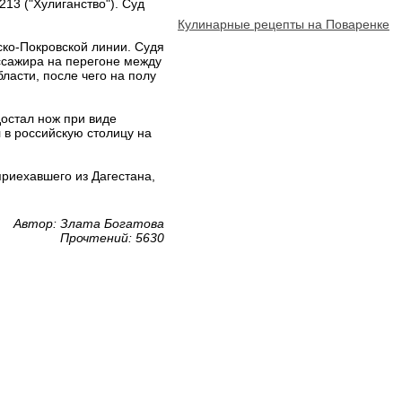
13 ("Хулиганство"). Суд
Кулинарные рецепты на Поваренке
ско-Покровской линии. Судя
ссажира на перегоне между
ласти, после чего на полу
остал нож при виде
 в российскую столицу на
приехавшего из Дагестана,
Автор: Злата Богатова
Прочтений: 5630