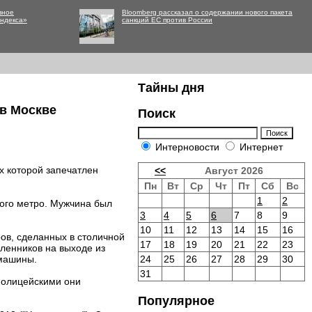
вное
Bloomberg рассказал о содержании нового пакета
Яндекса»
санкций ЕС против России
Тайны дня
 в Москве
Поиск
Интерновости
Интернет
х которой запечатлен
<<
Август 2026
Пн
Вт
Ср
Чт
Пт
Сб
Вс
1
2
ого метро. Мужчина был
3
4
5
6
7
8
9
10
11
12
13
14
15
16
ов, сделанных в столичной
17
18
19
20
21
22
23
ленников на выходе из
 машины.
24
25
26
27
28
29
30
31
полицейскими они
Популярное