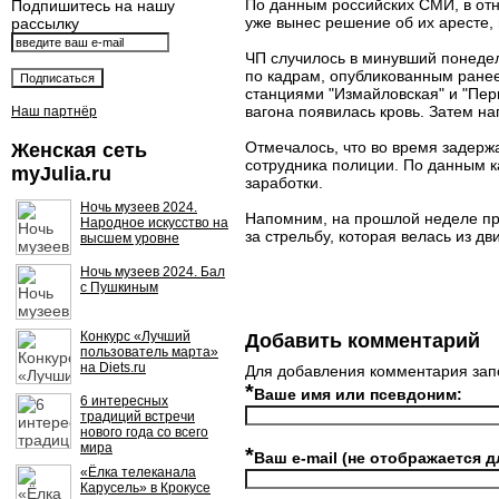
По данным российских СМИ, в отно
Подпишитесь на нашу
уже вынес решение об их аресте,
рассылку
ЧП случилось в минувший понедел
по кадрам, опубликованным ране
станциями "Измайловская" и "Пер
вагона появилась кровь. Затем н
Наш партнёр
Отмечалось, что во время задерж
Женская сеть
сотрудника полиции. По данным к
myJulia.ru
заработки.
Ночь музеев 2024.
Напомним, на прошлой неделе пр
Народное искусство на
за стрельбу, которая велась из д
высшем уровне
Ночь музеев 2024. Бал
с Пушкиным
Конкурс «Лучший
Добавить комментарий
пользователь марта»
на Diets.ru
Для добавления комментария зап
*
Ваше имя или псевдоним:
6 интересных
традиций встречи
нового года со всего
мира
*
Ваш e-mail (не отображается д
«Ёлка телеканала
Карусель» в Крокусе