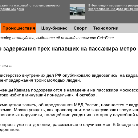
азали на массовый отток чиновников из
В Финляндии перешел на резер
трации Байдена
энергоснабжение дата-центр «
Происшествия
Шоу-бизнес
Спорт
Технологии
шибку, пожалуйста, выделите её мышкой и нажмите Ctrl+Enter
 задержания трех напавших на пассажира метро
: m24.ru
истерство внутренних дел РФ опубликовало видеозапись, на кадра
ент задержания троих молодых людей.
женцы Кавказа подозреваются в нападении на пассажира московск
токо избит в минувший понедельник, 4 октября.
хминутная запись, обнародованная МВД России, начинается с кадр
земке. Можно увидеть, как правоохранители задерживают злоумыш
реваемых наручники, полицейские уводят их в сторону служебной
опросы уже в отделении, рассказывая о случившемся. В беседе с 
содеянном.