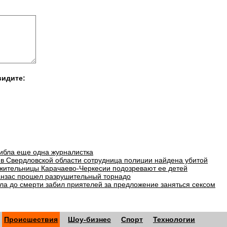
видите:
гибла еще одна журналистка
в Свердловской области сотрудница полиции найдена убитой
 жительницы Карачаево-Черкесии подозревают ее детей
анзас прошел разрушительный торнадо
ла до смерти забил приятелей за предложение заняться сексом
Происшествия
Шоу-бизнес
Спорт
Технологии