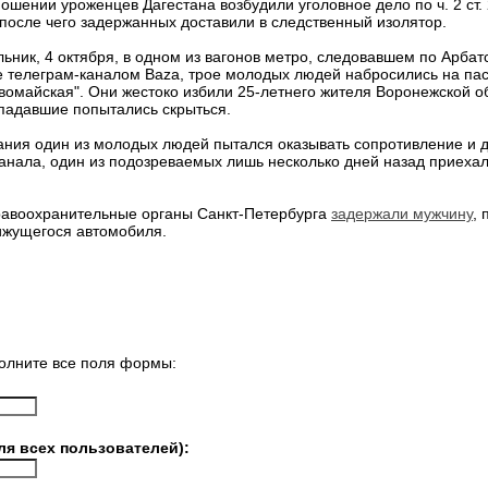
шении уроженцев Дагестана возбудили уголовное дело по ч. 2 ст. 2
 после чего задержанных доставили в следственный изолятор.
ьник, 4 октября, в одном из вагонов метро, следовавшем по Арбат
е телеграм-каналом Baza, трое молодых людей набросились на па
вомайская". Они жестоко избили 25-летнего жителя Воронежской об
ападавшие попытались скрыться.
ания один из молодых людей пытался оказывать сопротивление и д
анала, один из подозреваемых лишь несколько дней назад приехал
авоохранительные органы Санкт-Петербурга
задержали мужчину
, 
вижущегося автомобиля.
олните все поля формы:
ля всех пользователей):