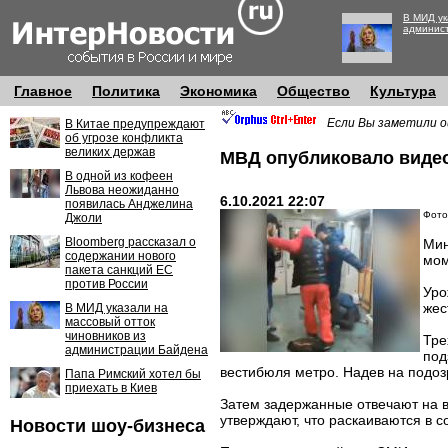
В МИД ук
админис
Главное
Политика
Экономика
Общество
Культура
Если Вы заметили о
В Китае предупреждают
об угрозе конфликта
великих держав
МВД опубликовало видео
В одной из кофеен
Львова неожиданно
6.10.2021 22:07
появилась Анджелина
Фото
Джоли
Bloomberg рассказал о
Мин
содержании нового
мом
пакета санкций ЕС
против России
Уро
жес
В МИД указали на
массовый отток
чиновников из
Тре
администрации Байдена
под
вестибюля метро. Надев на подоз
Папа Римский хотел бы
приехать в Киев
Затем задержанные отвечают на в
утверждают, что раскаиваются в 
Новости шоу-бизнеса